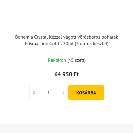
Bohemia Crystal Kézzel vágott vörösboros poharak
Prisma Line Gold 220ml (2 db-os készlet)
Raktáron
(>5 szett)
64 950 Ft
KOSÁRBA
L