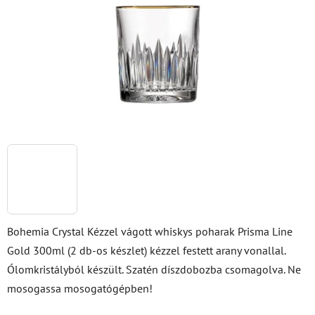
csillag.
Bohemia Crystal Kézzel vágott whiskys poharak Prisma Line
Gold 300ml (2 db-os készlet) kézzel festett arany vonallal.
Ólomkristályból készült. Szatén díszdobozba csomagolva. Ne
mosogassa mosogatógépben!