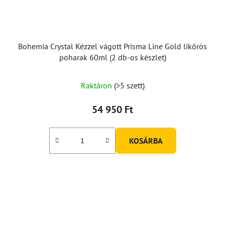
Bohemia Crystal Kézzel vágott Prisma Line Gold likőrös
poharak 60ml (2 db-os készlet)
Raktáron
(>5 szett)
54 950 Ft
KOSÁRBA