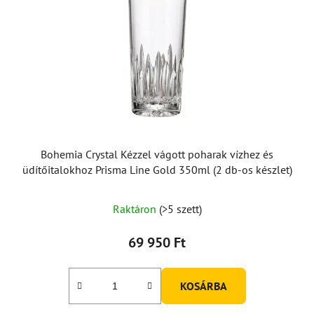
Bohemia Crystal Kézzel vágott poharak vízhez és
üdítőitalokhoz Prisma Line Gold 350ml (2 db-os készlet)
Raktáron
(>5 szett)
69 950 Ft
KOSÁRBA