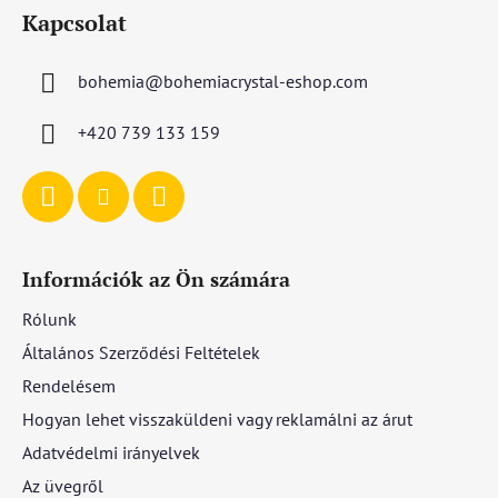
á
Kapcsolat
b
l
bohemia
@
bohemiacrystal-eshop.com
é
c
+420 739 133 159
Információk az Ön számára
Rólunk
Általános Szerződési Feltételek
Rendelésem
Hogyan lehet visszaküldeni vagy reklamálni az árut
Adatvédelmi irányelvek
Az üvegről