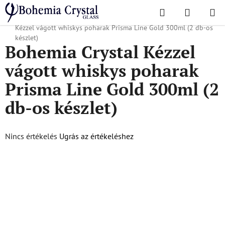
Ugrás
Keresés
KOSÁR
a
Kezdőlap
/
Népszerű kollekciók
/
Prisma vonal arany
/
Bohemia Crystal
fő
Kézzel vágott whiskys poharak Prisma Line Gold 300ml (2 db-os
tartalomhoz
készlet)
Bohemia Crystal Kézzel
vágott whiskys poharak
Prisma Line Gold 300ml (2
db-os készlet)
A
Nincs értékelés
Ugrás az értékeléshez
termék
átlagos
értékelése
5-
ből
0,0