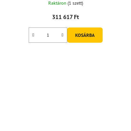
Raktáron
(1 szett)
311 617 Ft
KOSÁRBA