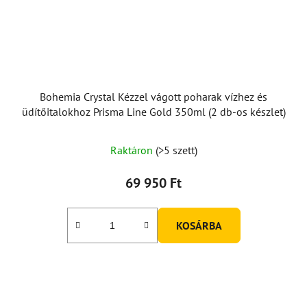
Bohemia Crystal Kézzel vágott poharak vízhez és
üdítőitalokhoz Prisma Line Gold 350ml (2 db-os készlet)
Raktáron
(>5 szett)
69 950 Ft
KOSÁRBA