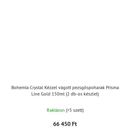
Bohemia Crystal Kézzel vágott pezsgőspoharak Prisma
Line Gold 150ml (2 db-os készlet)
Raktáron
(>5 szett)
66 450 Ft