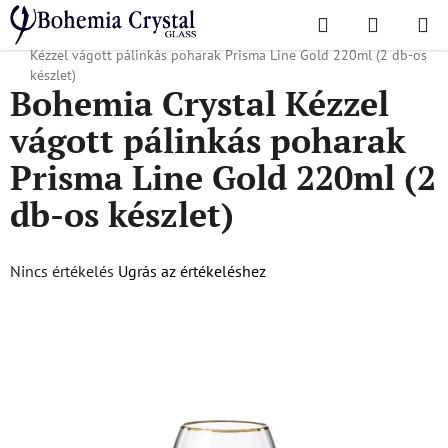
Ugrás
Keresés
KOSÁR
a
Kezdőlap
/
Népszerű kollekciók
/
Prisma vonal arany
/
Bohemia Crystal
fő
Kézzel vágott pálinkás poharak Prisma Line Gold 220ml (2 db-os
tartalomhoz
készlet)
Bohemia Crystal Kézzel
vágott pálinkás poharak
Prisma Line Gold 220ml (2
db-os készlet)
A
Nincs értékelés
Ugrás az értékeléshez
termék
átlagos
értékelése
5-
ből
0,0