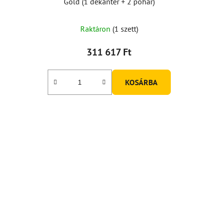
Gold (1 dekanter + 2 pohár)
Raktáron
(1 szett)
311 617 Ft
KOSÁRBA