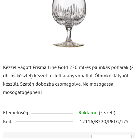
csillag.
Kézzel vágott Prisma Line Gold 220 ml-es pálinkás poharak (2
db-os készlet) kézzel festett arany vonallal. Ólomkristályból
készült. Szatén dobozba csomagolva. Ne mosogassa
mosogatógépben!
Elérhetőség
Raktáron
(5 szett)
Kód:
12116/B220/PRLG/2/S