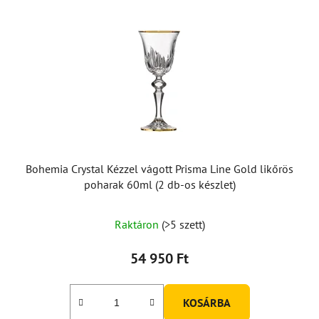
Bohemia Crystal Kézzel vágott Prisma Line Gold likőrös
poharak 60ml (2 db-os készlet)
Raktáron
(>5 szett)
54 950 Ft
KOSÁRBA