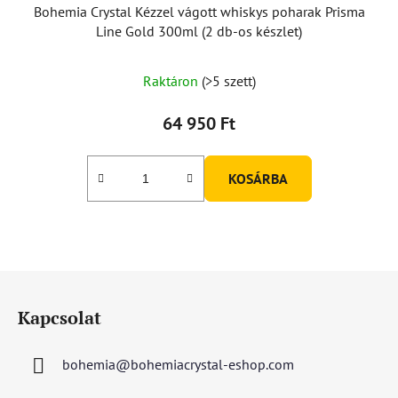
Bohemia Crystal Kézzel vágott whiskys poharak Prisma
Line Gold 300ml (2 db-os készlet)
Raktáron
(>5 szett)
64 950 Ft
KOSÁRBA
L
á
Kapcsolat
b
l
bohemia
@
bohemiacrystal-eshop.com
é
c