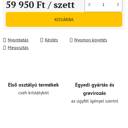
59 950 Ft
/ szett
Egységár:
KOSÁRBA
Nyomtatás
Kérdés
Nyomon követés
Megosztás
Első osztályú termékek
Egyedi gyártás és
cseh kristályból
gravírozás
az ügyfél igényei szerint