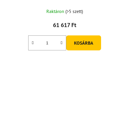
Raktáron
(>5 szett)
61 617 Ft
KOSÁRBA