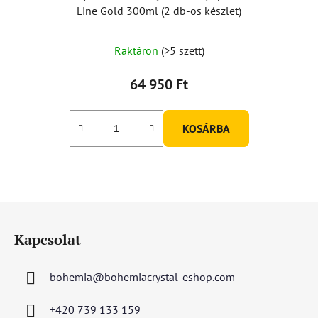
Line Gold 300ml (2 db-os készlet)
Raktáron
(>5 szett)
64 950 Ft
KOSÁRBA
L
á
Kapcsolat
b
l
bohemia
@
bohemiacrystal-eshop.com
é
c
+420 739 133 159