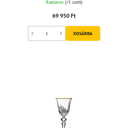
Raktáron
(>5 szett)
69 950 Ft
KOSÁRBA