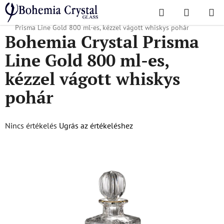
Ugrás
Keresés
KOSÁR
a
Kezdőlap
/
Népszerű kollekciók
/
Prisma vonal arany
/
Bohemia Crystal
fő
Prisma Line Gold 800 ml-es, kézzel vágott whiskys pohár
Bohemia Crystal Prisma
tartalomhoz
Line Gold 800 ml-es,
kézzel vágott whiskys
pohár
A
Nincs értékelés
Ugrás az értékeléshez
termék
átlagos
értékelése
5-
ből
0,0
csillag.