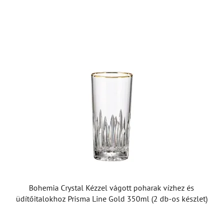
Bohemia Crystal Kézzel vágott poharak vízhez és
üdítőitalokhoz Prisma Line Gold 350ml (2 db-os készlet)