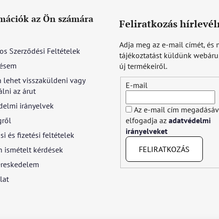
mációk az Ön számára
Feliratkozás hírlevél
Adja meg az e-mail címét, és 
os Szerződési Feltételek
tájékoztatást küldünk webár
ésem
új termékeiről.
 lehet visszaküldeni vagy
E-mail
lni az árut
delmi irányelvek
Az e-mail cím megadásáv
gről
elfogadja az
adatvédelmi
irányelveket
si és fizetési feltételek
FELIRATKOZÁS
 ismételt kérdések
reskedelem
lat