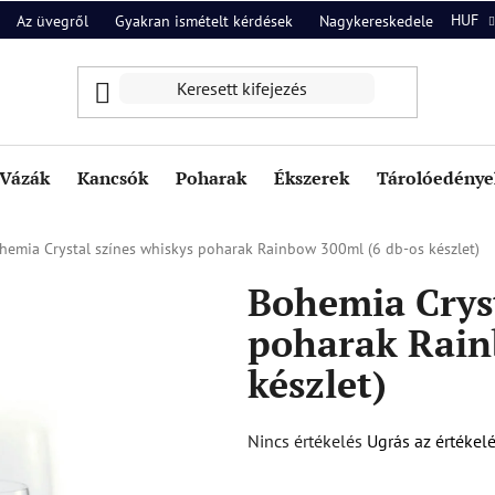
HUF
Az üvegről
Gyakran ismételt kérdések
Nagykereskedelem
Ról
Vázák
Kancsók
Poharak
Ékszerek
Tárolóedények
hemia Crystal színes whiskys poharak Rainbow 300ml (6 db-os készlet)
Bohemia Cryst
poharak Rain
készlet)
A
Nincs értékelés
Ugrás az értékel
termék