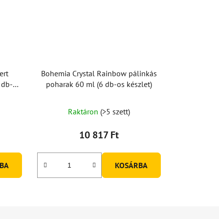
ert
Bohemia Crystal Rainbow pálinkás
 db-os
poharak 60 ml (6 db-os készlet)
Raktáron
(>5 szett)
10 817 Ft
BA
KOSÁRBA