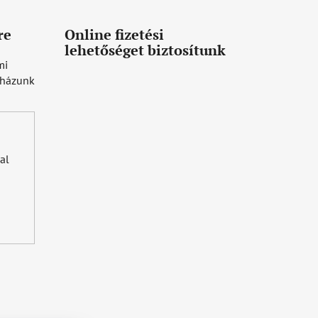
re
Online fizetési
lehetőséget biztosítunk
mi
uházunk
al