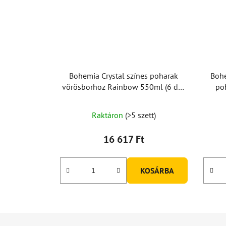
Bohemia Crystal színes poharak
Bohe
vörösborhoz Rainbow 550ml (6 db-
po
os készlet)
A
Raktáron
(>5 szett)
termék
átlagos
16 617 Ft
értékelése
5-
KOSÁRBA
ből
4,7
csillag.