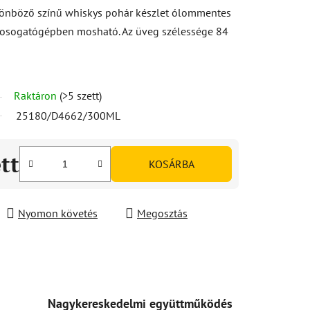
lönböző színű whiskys pohár készlet ólommentes
 Mosogatógépben mosható. Az üveg szélessége 84
Raktáron
(>5 szett)
25180/D4662/300ML
ett
KOSÁRBA
Nyomon követés
Megosztás
Nagykereskedelmi együttműködés