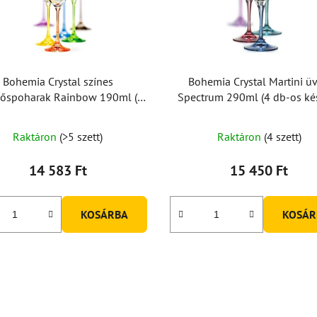
Bohemia Crystal színes
Bohemia Crystal Martini ü
őspoharak Rainbow 190ml (6
Spectrum 290ml (4 db-os kés
db-os készlet)
A
Raktáron
(>5 szett)
Raktáron
(4 szett)
termék
átlagos
14 583 Ft
15 450 Ft
értékelése
5-
KOSÁRBA
KOSÁR
ből
5,0
csillag.