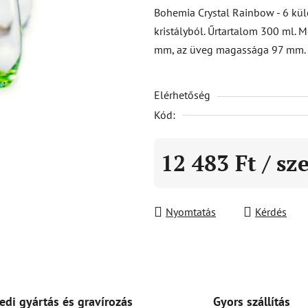
átlagos
Bohemia Crystal Rainbow - 6 kü
értékelése
kristályból. Űrtartalom 300 ml.
5-
mm, az üveg magassága 97 mm.
ből
0,0
Elérhetőség
csillag.
Kód:
12 483 Ft
/ sz
Egységár:
Nyomtatás
Kérdés
Gyors szállítás
edi gyártás és gravírozás