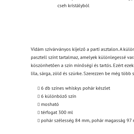
cseh kristályból
Vidám szivárványos kijelző a parti asztalon. A kü
pasztell színt tartalmaz, amelyek különlegessé var
köszönhetően a szín minőségi és tartós. Ezért eze
lila, sárga, zöld és szürke. Szerezzen be még tö
6 db színes whiskys pohár készlet
6 különböző szín
mosható
térfogat 300 ml
pohár szélesség 84 mm, pohár magasság 97