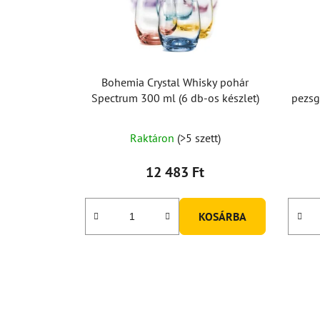
Bohemia Crystal Whisky pohár
Spectrum 300 ml (6 db-os készlet)
pezsg
Raktáron
(>5 szett)
12 483 Ft
KOSÁRBA