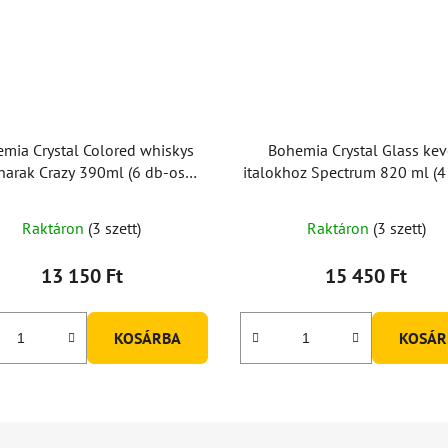
mia Crystal Colored whiskys
Bohemia Crystal Glass kev
harak Crazy 390ml (6 db-os
italokhoz Spectrum 820 ml (4
készlet)
készlet)
A
Raktáron
(3 szett)
Raktáron
(3 szett)
termék
átlagos
13 150 Ft
15 450 Ft
értékelése
5-
KOSÁRBA
KOSÁR
ből
5,0
csillag.