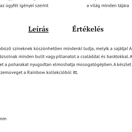
a világ minden tájára
az ügyfél igényei szerint
Leírás
Értékelés
lönböző színeknek köszönhetően mindenki tudja, melyik a sajátja! 
ázsolnak minden bulit vagy pillanatot a családdal és barátokkal. A
ket a poharakat nyugodtan elmoshatja mosogatógépben. A készlet a
bb szemüveget a Rainbow kollekcióból
itt
.
 mm