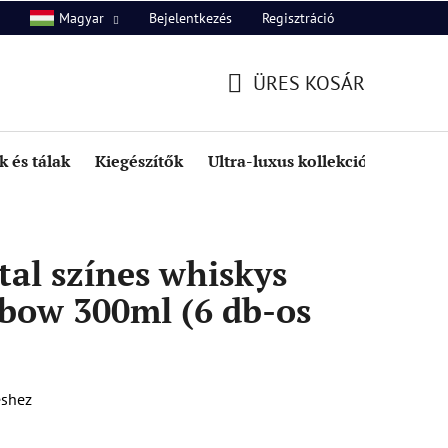
Bejelentkezés
Regisztráció
Magyar
unk
Kapcsolat
ÜRES KOSÁR
KOSÁR
 és tálak
Kiegészítők
Ultra-luxus kollekció
Kedve
al színes whiskys
bow 300ml (6 db-os
éshez