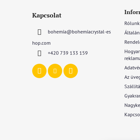
L
á
Infor
Kapcsolat
b
Rólunk
l
bohemia
@
bohemiacrystal-es
Általán
é
c
Rendel
hop.com
Hogyan
+420 739 133 159
reklamá
Adatvé
Az üve
Szállítá
Gyakran
Nagyke
Kapcso