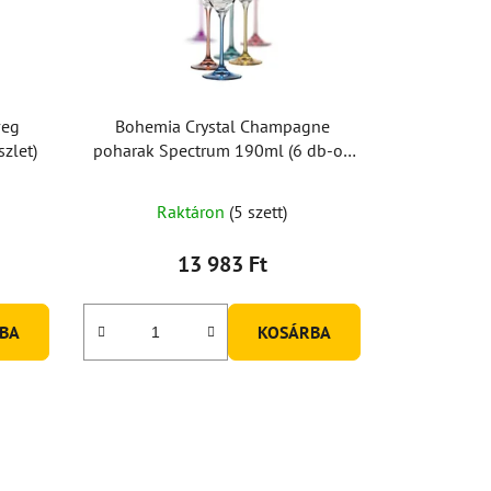
veg
Bohemia Crystal Champagne
zlet)
poharak Spectrum 190ml (6 db-os
készlet)
Raktáron
(5 szett)
13 983 Ft
BA
KOSÁRBA