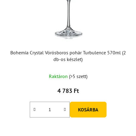
Bohemia Crystal Vörösboros pohár Turbulence 570ml (2
db-os készlet)
A
Raktáron
(>5 szett)
termék
átlagos
4 783 Ft
értékelése
5-
KOSÁRBA
ből
5,0
csillag.