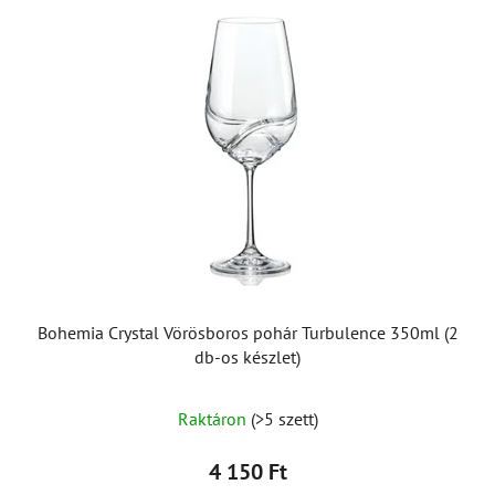
Bohemia Crystal Vörösboros pohár Turbulence 350ml (2
db-os készlet)
Raktáron
(>5 szett)
4 150 Ft