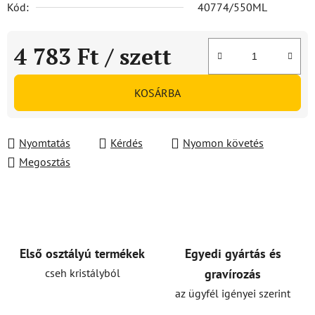
Kód:
40774/550ML
4 783 Ft
/ szett
Egységár:
KOSÁRBA
Nyomtatás
Kérdés
Nyomon követés
Megosztás
Első osztályú termékek
Egyedi gyártás és
cseh kristályból
gravírozás
az ügyfél igényei szerint