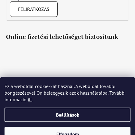
FELIRATKOZÁS
Online fizetési lehetőséget biztosítunk
Ez a weboldal cookie-kat használ. A weboldal további
Čeština
Slovenčina
English
Deutsch
Magyar
böngészésével Ön beleegyezik azok használatába. További
Język polski
Română
Italiano
Español
Français
információ
itt
.
Português
Български
Hrvatski
Slovenščina
Srpski
Nederlands
Українська
Ελληνικά
Svenska
Dansk
Beállítások
Shoptet készítette
Elfogadom