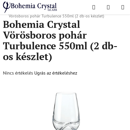
Ugrás
Keresés
KOSÁR
a
Kezdőlap
/
Népszerű kollekciók
/
Turbulencia
/
Bohemia Crystal
fő
Vörösboros pohár Turbulence 550ml (2 db-os készlet)
Bohemia Crystal
tartalomhoz
Vörösboros pohár
Turbulence 550ml (2 db-
os készlet)
A
Nincs értékelés
Ugrás az értékeléshez
termék
átlagos
értékelése
5-
ből
0,0
csillag.