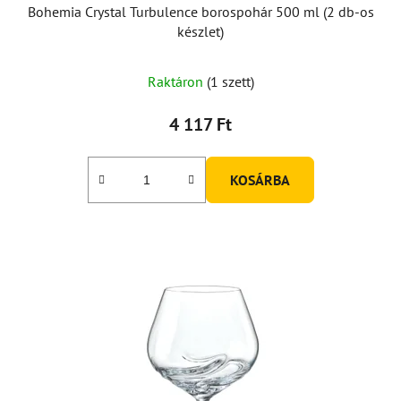
Bohemia Crystal Turbulence borospohár 500 ml (2 db-os
készlet)
A
Raktáron
(1 szett)
termék
átlagos
4 117 Ft
értékelése
5-
KOSÁRBA
ből
5,0
csillag.