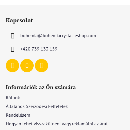
L
á
Kapcsolat
b
l
bohemia
@
bohemiacrystal-eshop.com
é
c
+420 739 133 159
Információk az Ön számára
Rólunk
Általános Szerződési Feltételek
Rendelésem
Hogyan lehet visszaküldeni vagy reklamálni az árut