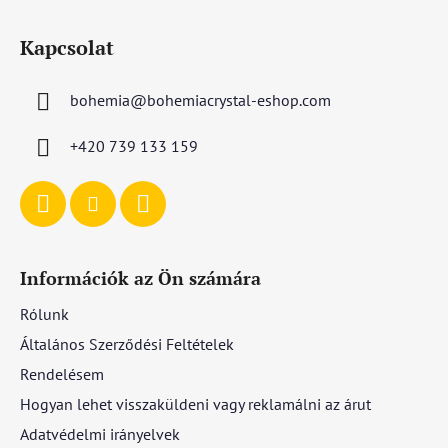
L
á
Kapcsolat
b
l
bohemia
@
bohemiacrystal-eshop.com
é
c
+420 739 133 159
Információk az Ön számára
Rólunk
Általános Szerződési Feltételek
Rendelésem
Hogyan lehet visszaküldeni vagy reklamálni az árut
Adatvédelmi irányelvek