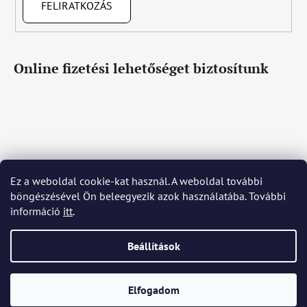
FELIRATKOZÁS
Online fizetési lehetőséget biztosítunk
Ez a weboldal cookie-kat használ. A weboldal további
Čeština
Slovenčina
English
Deutsch
Magyar
böngészésével Ön beleegyezik azok használatába. További
Język polski
Română
Italiano
Español
Français
információ
itt
.
Português
Български
Hrvatski
Slovenščina
Srpski
Nederlands
Українська
Ελληνικά
Svenska
Dansk
Beállítások
Shoptet készítette
Elfogadom
Copyright 2026
Bohemia Crystal Glass
. Minden jog