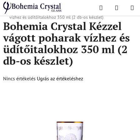
Ugrás
Keresés
KOSÁR
a
Kezdőlap
/
Ultra-luxus kollekció
/
Bohemia Crystal Kézzel vágott poharak
fő
vízhez és üdítőitalokhoz 350 ml (2 db-os készlet)
Bohemia Crystal Kézzel
tartalomhoz
vágott poharak vízhez és
üdítőitalokhoz 350 ml (2
db-os készlet)
A
Nincs értékelés
Ugrás az értékeléshez
termék
átlagos
értékelése
5-
ből
0,0
csillag.