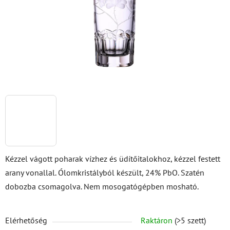
Kézzel vágott poharak vízhez és üdítőitalokhoz, kézzel festett
arany vonallal. Ólomkristályból készült, 24% PbO. Szatén
dobozba csomagolva. Nem mosogatógépben mosható.
Elérhetőség
Raktáron
(>5 szett)