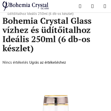
Ugrás
Keresés
KOSÁR
a
Kezdőlap
/
Népszerű kollekciók
/
43249
/
Bohemia Crystal Glass vízhez és
fő
üdítőitalhoz Ideális 250ml (6 db-os készlet)
Bohemia Crystal Glass
tartalomhoz
vízhez és üdítőitalhoz
Ideális 250ml (6 db-os
készlet)
A
Nincs értékelés
Ugrás az értékeléshez
termék
átlagos
értékelése
5-
ből
0,0
csillag.