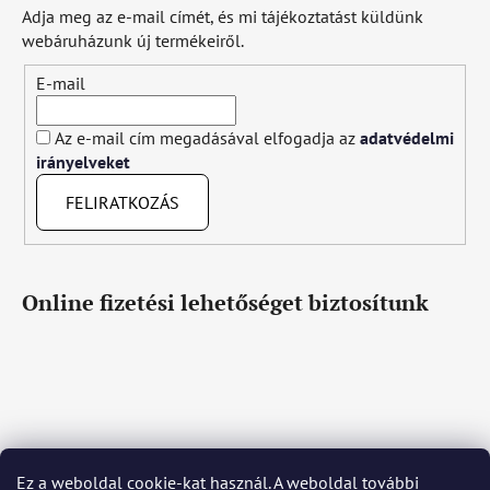
Adja meg az e-mail címét, és mi tájékoztatást küldünk
webáruházunk új termékeiről.
E-mail
Az e-mail cím megadásával elfogadja az
adatvédelmi
irányelveket
FELIRATKOZÁS
Online fizetési lehetőséget biztosítunk
Ez a weboldal cookie-kat használ. A weboldal további
Čeština
Slovenčina
English
Deutsch
Magyar