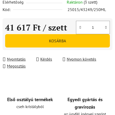
Elérhetőség
Raktáron
(3 szett)
Kód:
25015/43249/250ML
41 617 Ft
/ szett
Egységár:
KOSÁRBA
Nyomtatás
Kérdés
Nyomon követés
Megosztás
Első osztályú termékek
Egyedi gyártás és
cseh kristályból
gravírozás
az ügyfél igényei szerint