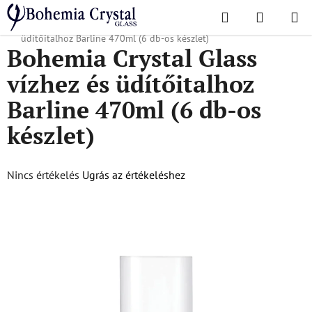
Ugrás
Keresés
KOSÁR
a
Kezdőlap
/
Népszerű kollekciók
/
Barline
/
Bohemia Crystal Glass vízhez és
fő
üdítőitalhoz Barline 470ml (6 db-os készlet)
Bohemia Crystal Glass
tartalomhoz
vízhez és üdítőitalhoz
Barline 470ml (6 db-os
készlet)
A
Nincs értékelés
Ugrás az értékeléshez
termék
átlagos
értékelése
5-
ből
0,0
csillag.