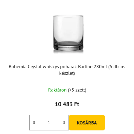
Bohemia Crystal whiskys poharak Barline 280ml (6 db-os
készlet)
Raktáron
(>5 szett)
10 483 Ft
KOSÁRBA