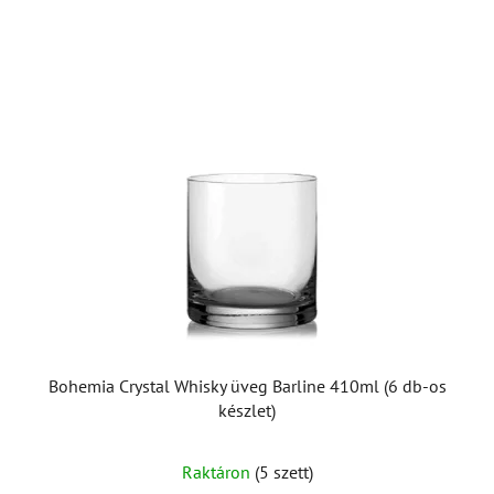
Bohemia Crystal Whisky üveg Barline 410ml (6 db-os
készlet)
A
Raktáron
(5 szett)
termék