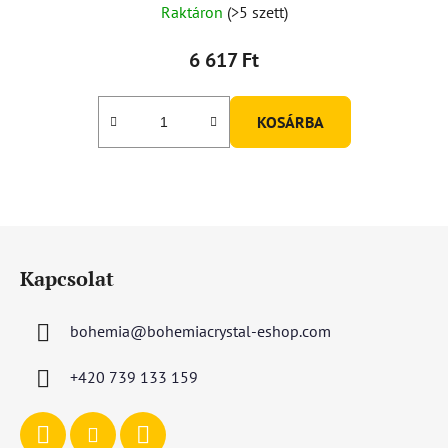
Raktáron
(>5 szett)
6 617 Ft
KOSÁRBA
L
á
Kapcsolat
b
l
bohemia
@
bohemiacrystal-eshop.com
é
c
+420 739 133 159