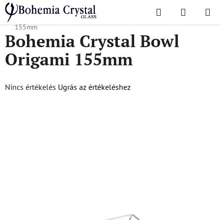
Ugrás
Keresés
KOSÁR
a
Kezdőlap
/
Népszerű kollekciók
/
Origami
/
Bohemia Crystal Bowl Origami
fő
155mm
Bohemia Crystal Bowl
tartalomhoz
Origami 155mm
A
Nincs értékelés
Ugrás az értékeléshez
termék
átlagos
értékelése
5-
ből
0,0
csillag.