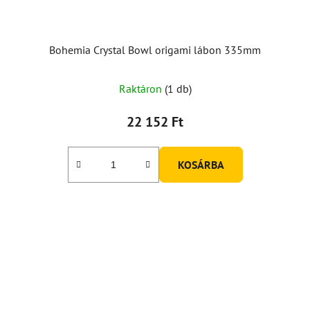
Bohemia Crystal Bowl origami lábon 335mm
A
Raktáron
(1 db)
termék
átlagos
22 152 Ft
értékelése
5-
KOSÁRBA
ből
5,0
csillag.