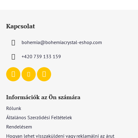
L
á
Kapcsolat
b
l
bohemia
@
bohemiacrystal-eshop.com
é
c
+420 739 133 159
Információk az Ön számára
Rólunk
Általános Szerződési Feltételek
Rendelésem
Hogyan lehet visszaküldeni vagy reklamálni az árut