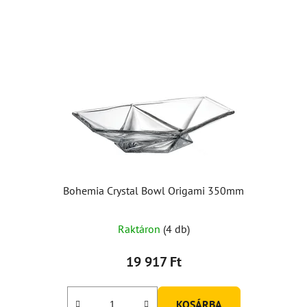
Bohemia Crystal Bowl Origami 350mm
A
Raktáron
(4 db)
termék
átlagos
19 917 Ft
értékelése
5-
KOSÁRBA