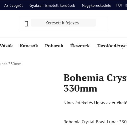
HUF
Az üvegről
Gyakran ismételt kérdések
Nagykereskedelem
Ról
Vázák
Kancsók
Poharak
Ékszerek
Tárolóedények
Lunar 330mm
Bohemia Crys
330mm
A
Nincs értékelés
Ugrás az értékel
termék
átlagos
Bohemia Crystal Bowl Lunar 33
értékelése