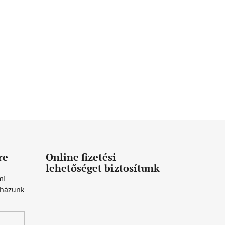
re
Online fizetési
lehetőséget biztosítunk
mi
uházunk