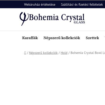
Ugrás
Webáruház értékelése
Szállítási és fizetési feltételek
a
fő
tartalomhoz
Karaffák
Népszerű kollekciók
Szettek
Kezdőlap
/
Népszerű kollekciók
/
Hold
/
Bohemia Crystal Bowl 