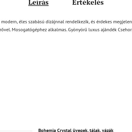
Leírás
Értékelés
 modern, éles szabású dizájnnal rendelkezik, és érdekes megjelen
 erővel. Mosogatógéphez alkalmas. Gyönyörű luxus ajándék Cseho
Bohemia Crystal üvegek, tálak, vázák