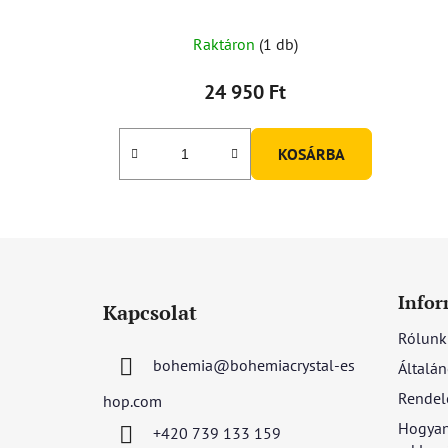
Raktáron
(1 db)
24 950 Ft
KOSÁRBA
L
á
Infor
Kapcsolat
b
Rólunk
l
bohemia
@
bohemiacrystal-es
Általán
é
c
Rendel
hop.com
Hogyan
+420 739 133 159