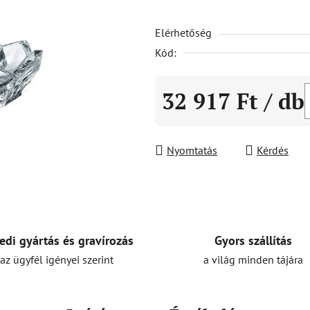
5-
Elérhetőség
ből
0,0
Kód:
csillag.
32 917 Ft
/ db
Egységár:
Nyomtatás
Kérdés
Gyors szállítás
edi gyártás és gravírozás
a világ minden tájára
az ügyfél igényei szerint