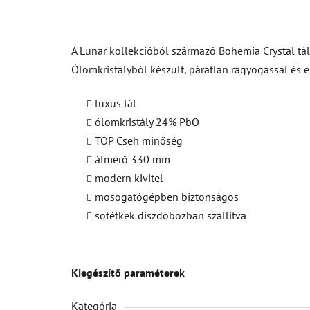
A Lunar kollekcióból származó Bohemia Crystal tál
Ólomkristályból készült, páratlan ragyogással és
luxus tál
ólomkristály 24% PbO
TOP Cseh minőség
átmérő 330 mm
modern kivitel
mosogatógépben biztonságos
sötétkék díszdobozban szállítva
Kiegészítő paraméterek
Kategória