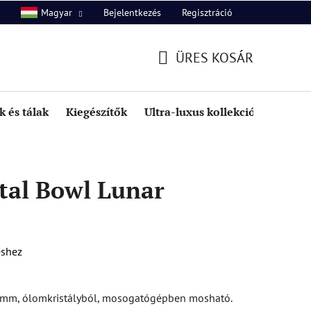
Bejelentkezés
Regisztráció
Magyar
unk
Kapcsolat
ÜRES KOSÁR
KOSÁR
 és tálak
Kiegészítők
Ultra-luxus kollekció
Kedve
tal Bowl Lunar
éshez
0mm, ólomkristályból, mosogatógépben mosható.