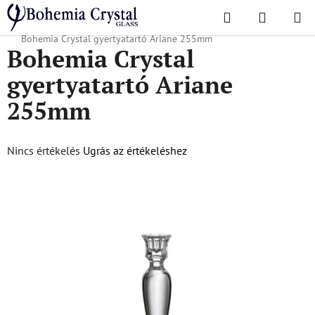
Ugrás
Keresés
KOSÁR
a
Kezdőlap
/
Népszerű kollekciók
/
Karácsonyi ajánlat
/
Karácsonyi áruk
/
fő
Bohemia Crystal gyertyatartó Ariane 255mm
Bohemia Crystal
tartalomhoz
gyertyatartó Ariane
255mm
A
Nincs értékelés
Ugrás az értékeléshez
termék
átlagos
értékelése
5-
ből
0,0
csillag.