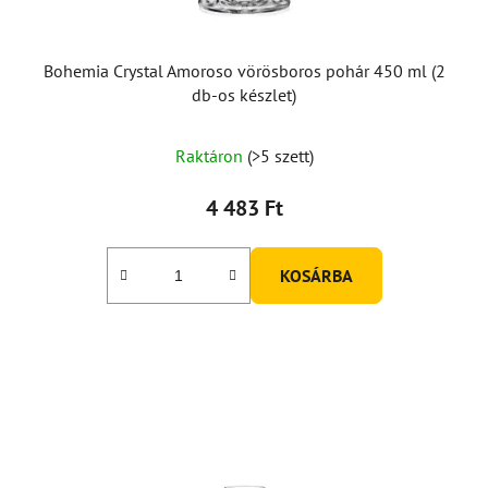
Bohemia Crystal Amoroso vörösboros pohár 450 ml (2
db-os készlet)
Raktáron
(>5 szett)
4 483 Ft
KOSÁRBA