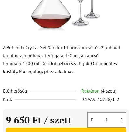
A Bohemia Crystal Set Sandra 1 boroskancsót és 2 poharat
tartalmaz, a poharak térfogata 450 ml, a kancsó
térfogata 1500 ml. Díszdobozban szállítjuk.
Ólommentes
kristály
. Mosogatógéphez alkalmas.
Elérhetőség
Raktáron
(4 szett)
Kód:
31AA9-40728/1-2
9 650 Ft
/ szett
Egységár: