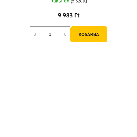
Raktáron
(5 szett)
9 983 Ft
KOSÁRBA