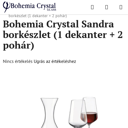
Ugrás
Keresés
KOSÁR
a
Kezdőlap
/
Népszerű kollekciók
/
Sandra
/
Bohemia Crystal Sandra
fő
borkészlet (1 dekanter + 2 pohár)
Bohemia Crystal Sandra
tartalomhoz
borkészlet (1 dekanter + 2
pohár)
A
Nincs értékelés
Ugrás az értékeléshez
termék
átlagos
értékelése
5-
ből
0,0
csillag.