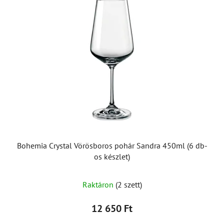
Bohemia Crystal Vörösboros pohár Sandra 450ml (6 db-
os készlet)
A
Raktáron
(2 szett)
termék
átlagos
12 650 Ft
értékelése