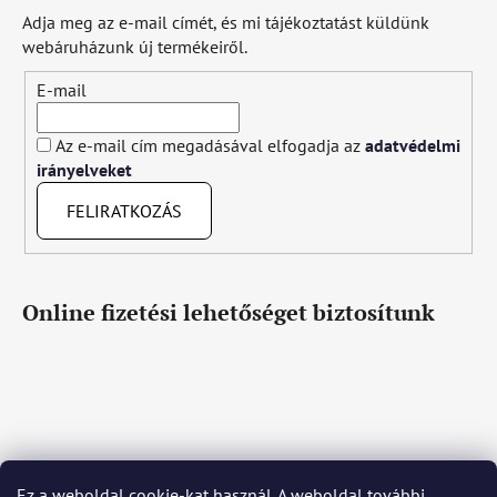
Adja meg az e-mail címét, és mi tájékoztatást küldünk
webáruházunk új termékeiről.
E-mail
Az e-mail cím megadásával elfogadja az
adatvédelmi
irányelveket
FELIRATKOZÁS
Online fizetési lehetőséget biztosítunk
Ez a weboldal cookie-kat használ. A weboldal további
Čeština
Slovenčina
English
Deutsch
Magyar