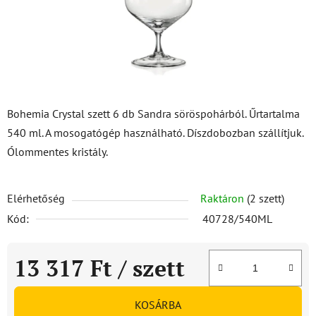
Bohemia Crystal szett 6 db Sandra söröspohárból. Űrtartalma
540 ml. A mosogatógép használható. Díszdobozban szállítjuk.
Ólommentes kristály.
Elérhetőség
Raktáron
(2 szett)
Kód:
40728/540ML
13 317 Ft
/ szett
Egységár:
KOSÁRBA