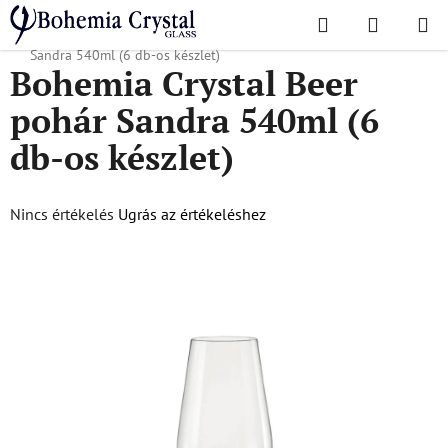
Ugrás
Keresés
KOSÁR
a
Kezdőlap
/
Népszerű kollekciók
/
Sandra
/
Bohemia Crystal Beer pohár
fő
Sandra 540ml (6 db-os készlet)
Bohemia Crystal Beer
tartalomhoz
pohár Sandra 540ml (6
db-os készlet)
A
Nincs értékelés
Ugrás az értékeléshez
termék
átlagos
értékelése
5-
ből
0,0
csillag.