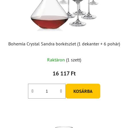
Bohemia Crystal Sandra borkészlet (1 dekanter + 6 pohár)
A
Raktáron
(1 szett)
termék
átlagos
16 117 Ft
értékelése
5-
KOSÁRBA
ből
5,0
csillag.