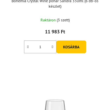
Bohemia Crystal Wine pohár Sandra 350ml (6 db-os
készlet)
Raktáron
(3 szett)
11 983 Ft
KOSÁRBA