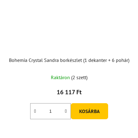
Bohemia Crystal Sandra borkészlet (1 dekanter + 6 pohár)
A
Raktáron
(2 szett)
termék
átlagos
16 117 Ft
értékelése
5-
KOSÁRBA
ből
5,0
csillag.