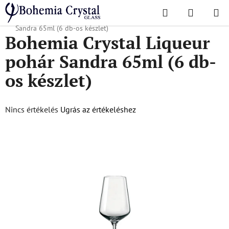
Ugrás
Keresés
KOSÁR
a
Kezdőlap
/
Népszerű kollekciók
/
Sandra
/
Bohemia Crystal Liqueur pohár
fő
Sandra 65ml (6 db-os készlet)
Bohemia Crystal Liqueur
tartalomhoz
pohár Sandra 65ml (6 db-
os készlet)
A
Nincs értékelés
Ugrás az értékeléshez
termék
átlagos
értékelése
5-
ből
0,0
csillag.