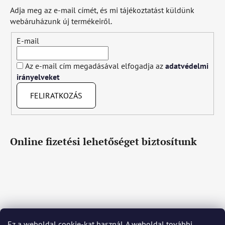
Adja meg az e-mail címét, és mi tájékoztatást küldünk
webáruházunk új termékeiről.
E-mail
Az e-mail cím megadásával elfogadja az
adatvédelmi
irányelveket
FELIRATKOZÁS
Online fizetési lehetőséget biztosítunk
Ez a weboldal cookie-kat használ. A weboldal további
Čeština
Slovenčina
English
Deutsch
Magyar