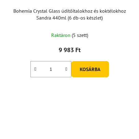
Bohemia Crystal Glass üdítőitalokhoz és koktélokhoz
Sandra 440ml (6 db-os készlet)
Raktáron
(5 szett)
9 983 Ft
KOSÁRBA