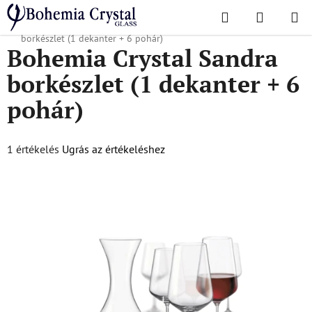
Ugrás
Keresés
KOSÁR
a
Kezdőlap
/
Népszerű kollekciók
/
Sandra
/
Bohemia Crystal Sandra
fő
borkészlet (1 dekanter + 6 pohár)
Bohemia Crystal Sandra
tartalomhoz
borkészlet (1 dekanter + 6
pohár)
A
1 értékelés
Ugrás az értékeléshez
termék
átlagos
értékelése
5-
ből
5,0
csillag.