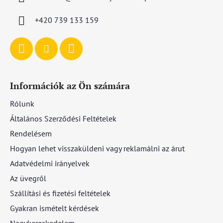
é
c
+420 739 133 159
Információk az Ön számára
Rólunk
Általános Szerződési Feltételek
Rendelésem
Hogyan lehet visszaküldeni vagy reklamálni az árut
Adatvédelmi irányelvek
Az üvegről
Szállítási és fizetési feltételek
Gyakran ismételt kérdések
Nagykereskedelem