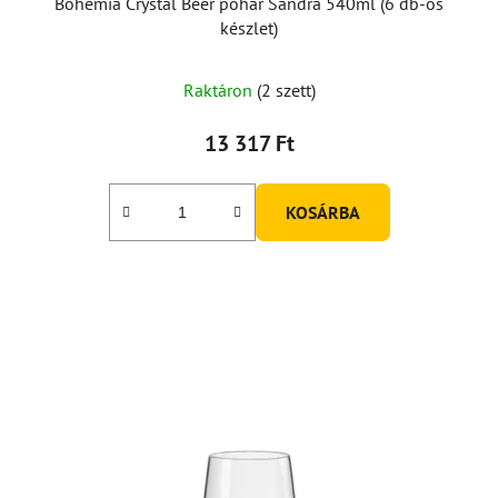
Bohemia Crystal Beer pohár Sandra 540ml (6 db-os
készlet)
Raktáron
(2 szett)
13 317 Ft
KOSÁRBA