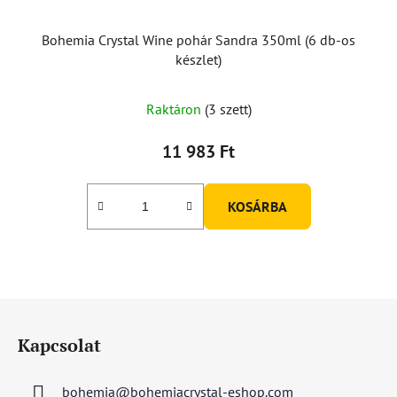
Bohemia Crystal Wine pohár Sandra 350ml (6 db-os
készlet)
Raktáron
(3 szett)
11 983 Ft
KOSÁRBA
L
á
Kapcsolat
b
l
bohemia
@
bohemiacrystal-eshop.com