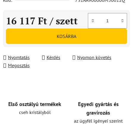
Kód:
731AA900000M50012Q
16 117 Ft
/ szett
Egységár:
KOSÁRBA
Nyomtatás
Kérdés
Nyomon követés
Megosztás
Első osztályú termékek
Egyedi gyártás és
cseh kristályból
gravírozás
az ügyfél igényei szerint