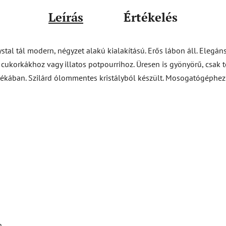
Leírás
Értékelés
al tál modern, négyzet alakú kialakítású. Erős lábon áll. Elegáns
 cukorkákhoz vagy illatos potpourrihoz. Üresen is gyönyörű, csak 
átékában. Szilárd ólommentes kristályból készült. Mosogatógéphe
.