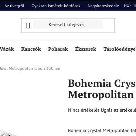
HUF
Az üvegről
Gyakran ismételt kérdések
Nagykereskedelem
Ról
Vázák
Kancsók
Poharak
Ékszerek
Tárolóedények
 Bowl Metropolitan lábon 330mm
Bohemia Crys
Metropolitan
A
Nincs értékelés
Ugrás az értékel
termék
átlagos
Bohemia Crystal Metropolitan tá
értékelése