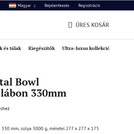
Bejelentkezés
Regisztráció
Magyar
unk
Kapcsolat
ÜRES KOSÁR
KOSÁR
 és tálak
Kiegészítők
Ultra-luxus kollekció
Kedve
tal Bowl
 lábon 330mm
éshez
l 330 mm, súlya 3000 g, méretei 277 x 277 x 175