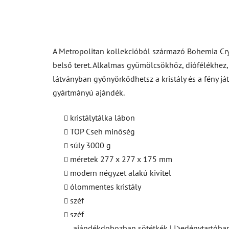
A Metropolitan kollekcióból származó Bohemia Cryst
belső teret. Alkalmas gyümölcsökhöz, diófélékhez,
látványban gyönyörködhetsz a kristály és a fény j
gyártmányú ajándék.
kristálytálka lábon
TOP Cseh minőség
súly 3000 g
méretek 277 x 277 x 175 mm
modern négyzet alakú kivitel
ólommentes kristály
széf
széf
ajándékdobozban sötétkék LI>edénytartóban