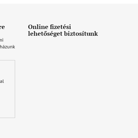
re
Online fizetési
lehetőséget biztosítunk
mi
uházunk
al