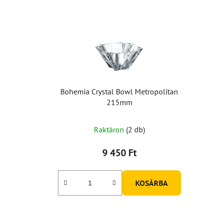
Bohemia Crystal Bowl Metropolitan
215mm
A
Raktáron
(2 db)
termék
átlagos
9 450 Ft
értékelése
5-
KOSÁRBA
ből
5,0
csillag.