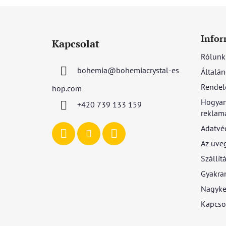
L
á
Infor
Kapcsolat
b
Rólunk
l
bohemia
@
bohemiacrystal-es
Általán
é
c
Rendel
hop.com
Hogyan
+420 739 133 159
reklamá
Adatvé
Az üve
Szállítá
Gyakran
Nagyke
Kapcso