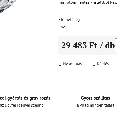
mm.
ólommentes kristályból
kés
5-
ből
Elérhetőség
0,0
csillag.
Kód:
29 483 Ft
/ db
Egységár:
Nyomtatás
Kérdés
Gyors szállítás
edi gyártás és gravírozás
a világ minden tájára
az ügyfél igényei szerint