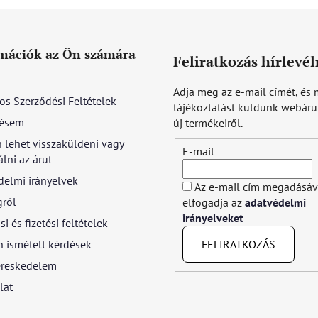
mációk az Ön számára
Feliratkozás hírlevél
Adja meg az e-mail címét, és 
os Szerződési Feltételek
tájékoztatást küldünk webár
ésem
új termékeiről.
 lehet visszaküldeni vagy
E-mail
lni az árut
delmi irányelvek
Az e-mail cím megadásáv
gről
elfogadja az
adatvédelmi
irányelveket
si és fizetési feltételek
FELIRATKOZÁS
 ismételt kérdések
reskedelem
lat