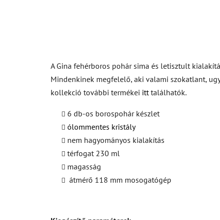
A Gina fehérboros pohár sima és letisztult kialakít
Mindenkinek megfelelő, aki valami szokatlant, ugy
kollekció további termékei
itt
találhatók.
6 db-os borospohár készlet
ólommentes kristály
nem hagyományos kialakítás
térfogat 230 ml
magasság
átmérő 118 mm mosogatógép