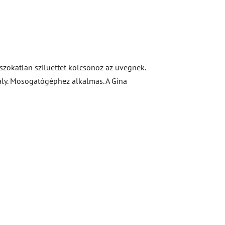
s szokatlan sziluettet kölcsönöz az üvegnek.
tály. Mosogatógéphez alkalmas. A Gina