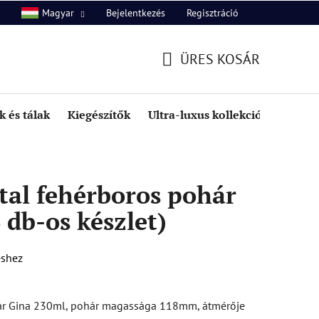
Bejelentkezés
Regisztráció
Magyar
unk
Kapcsolat
ÜRES KOSÁR
KOSÁR
 és tálak
Kiegészítők
Ultra-luxus kollekció
Kedve
tal fehérboros pohár
 db-os készlet)
éshez
hár Gina 230ml, pohár magassága 118mm, átmérője