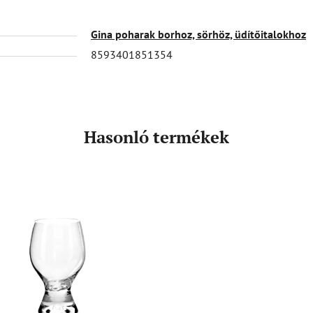
Gina poharak borhoz, sörhöz, üdítőitalokhoz
8593401851354
Hasonló termékek