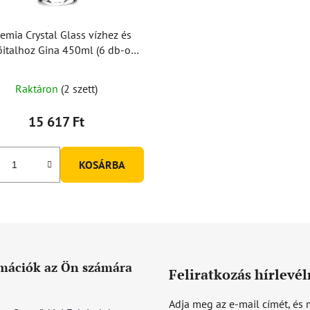
emia Crystal Glass vízhez és
őitalhoz Gina 450ml (6 db-os
készlet)
Raktáron
(2 szett)
15 617 Ft
KOSÁRBA
mációk az Ön számára
Feliratkozás hírlevél
Adja meg az e-mail címét, és 