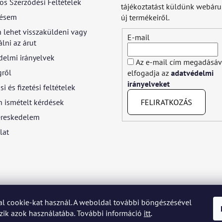
os Szerződési Feltételek
tájékoztatást küldünk webár
ésem
új termékeiről.
 lehet visszaküldeni vagy
E-mail
lni az árut
delmi irányelvek
Az e-mail cím megadásáv
gről
elfogadja az
adatvédelmi
irányelveket
si és fizetési feltételek
FELIRATKOZÁS
 ismételt kérdések
reskedelem
lat
l cookie-kat használ. A weboldal további böngészésével
yar
Język polski
Română
Italiano
Español
Français
Portuguê
ik azok használatába. További információ
itt
.
Nederlands
Українська
Ελληνικά
Svenska
Dansk