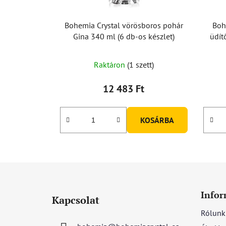
Bohemia Crystal vörösboros pohár
Boh
Gina 340 ml (6 db-os készlet)
üdít
Raktáron
(1 szett)
12 483 Ft
KOSÁRBA
L
á
Infor
Kapcsolat
b
Rólunk
l