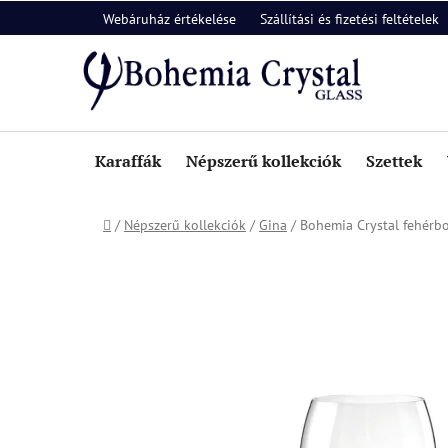
Ugrás
Webáruház értékelése
Szállítási és fizetési feltételek
a
fő
tartalomhoz
Karaffák
Népszerű kollekciók
Szettek
Kezdőlap
/
Népszerű kollekciók
/
Gina
/
Bohemia Crystal fehérbo