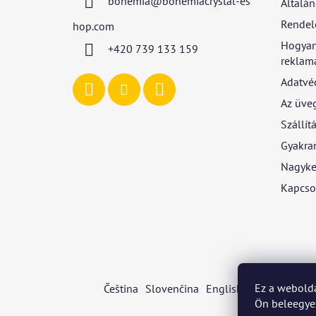
bohemia
@
bohemiacrystal-es
Általán
é
c
Rendel
hop.com
Hogyan
+420 739 133 159
reklamá
Adatvé
Az üve
Szállítá
Gyakran
Nagyke
Kapcso
Ez a webolda
Čeština
Slovenčina
English
Deutsch
Mag
Ön beleegyez