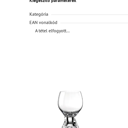
Kiegészítő paraméterek
Kategória
EAN vonalkód
A tétel elfogyott…