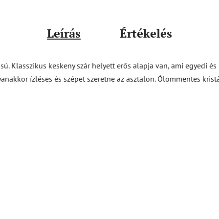
Leírás
Értékelés
ású. Klasszikus keskeny szár helyett erős alapja van, ami egyedi é
anakkor ízléses és szépet szeretne az asztalon. Ólommentes kris