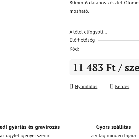
80mm. 6 darabos készlet. Ólomm
5-
mosható.
ből
0,0
csillag.
A tétel elfogyott…
Elérhetőség
Kód:
11 483 Ft
/ sz
Egységár:
Nyomtatás
Kérdés
Gyors szállítás
edi gyártás és gravírozás
a világ minden tájára
az ügyfél igényei szerint