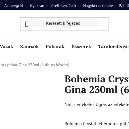
HUF
Az üvegről
Gyakran ismételt kérdések
Nagykereskedelem
Ról
Vázák
Kancsók
Poharak
Ékszerek
Tárolóedények
ros pohár Gina 230ml (6 db-os készlet)
Bohemia Crys
Gina 230ml (6
A
Nincs értékelés
Ugrás az értékel
termék
átlagos
Bohemia Crystal fehérboros po
értékelése