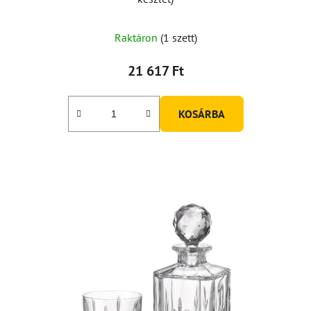
Raktáron
(1 szett)
21 617 Ft
KOSÁRBA