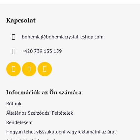
L
á
Kapcsolat
b
l
bohemia
@
bohemiacrystal-eshop.com
é
c
+420 739 133 159
Információk az Ön számára
Rólunk
Általános Szerződési Feltételek
Rendelésem
Hogyan lehet visszaküldeni vagy reklamálni az árut