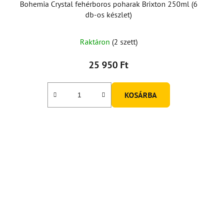
Bohemia Crystal fehérboros poharak Brixton 250ml (6
db-os készlet)
A
Raktáron
(2 szett)
termék
átlagos
25 950 Ft
értékelése
5-
KOSÁRBA
ből
3,0
csillag.