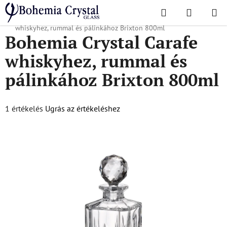
Ugrás
Keresés
KOSÁR
a
Kezdőlap
/
Népszerű kollekciók
/
Brixton
/
Bohemia Crystal Carafe
fő
whiskyhez, rummal és pálinkához Brixton 800ml
Bohemia Crystal Carafe
tartalomhoz
whiskyhez, rummal és
pálinkához Brixton 800ml
A
1 értékelés
Ugrás az értékeléshez
termék
átlagos
értékelése
5-
ből
5,0
csillag.