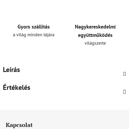
Gyors szállítás
Nagykereskedelmi
a világ minden tájára
együttműködés
világszerte
Leírás
Értékelés
L
á
Kapcsolat
b