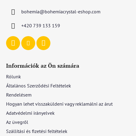
l
bohemia
@
bohemiacrystal-eshop.com
é
c
+420 739 133 159
Információk az Ön számára
Rólunk
Általános Szerződési Feltételek
Rendelésem
Hogyan lehet visszaküldeni vagy reklamálni az árut
Adatvédelmi irányelvek
Az üvegről
Szállítási és fizetési feltételek