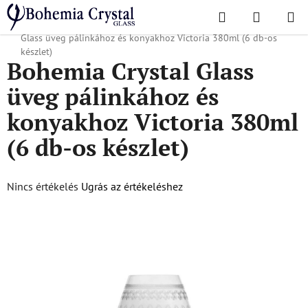
Ugrás
Keresés
KOSÁR
a
Kezdőlap
/
Poharak
/
Brandys és konyakospoharak
/
Bohemia Crystal
fő
Glass üveg pálinkához és konyakhoz Victoria 380ml (6 db-os
tartalomhoz
készlet)
Bohemia Crystal Glass
üveg pálinkához és
konyakhoz Victoria 380ml
(6 db-os készlet)
A
Nincs értékelés
Ugrás az értékeléshez
termék
átlagos
értékelése
5-
ből
0,0