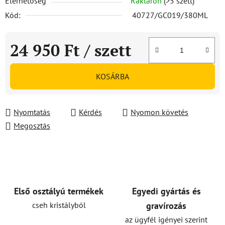
Elérhetőség
Raktáron
(>5 szett)
Kód:
40727/GC019/380ML
24 950 Ft
/ szett
Egységár:
KOSÁRBA
Nyomtatás
Kérdés
Nyomon követés
Megosztás
Első osztályú termékek
Egyedi gyártás és
cseh kristályból
gravírozás
az ügyfél igényei szerint