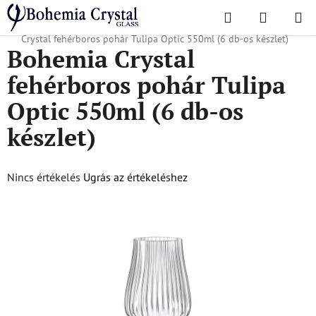
Ugrás
Keresés
KOSÁR
a
Kezdőlap
/
Népszerű kollekciók
/
Szállodáknak és éttermeknek
/
Bohemia
fő
Crystal fehérboros pohár Tulipa Optic 550ml (6 db-os készlet)
Bohemia Crystal
tartalomhoz
fehérboros pohár Tulipa
Optic 550ml (6 db-os
készlet)
A
Nincs értékelés
Ugrás az értékeléshez
termék
átlagos
értékelése
5-
ből
0,0
csillag.