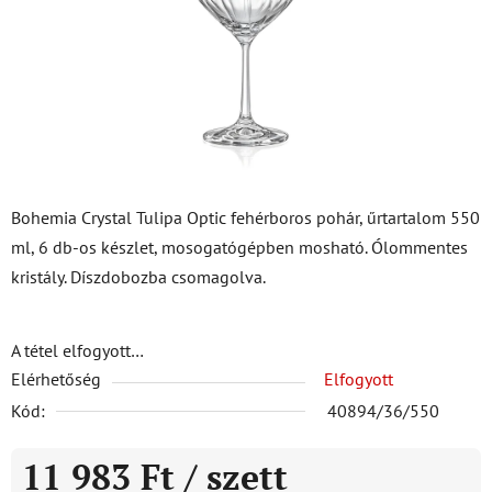
Bohemia Crystal Tulipa Optic fehérboros pohár, űrtartalom 550
ml, 6 db-os készlet, mosogatógépben mosható. Ólommentes
kristály. Díszdobozba csomagolva.
A tétel elfogyott…
Elérhetőség
Elfogyott
Kód:
40894/36/550
11 983 Ft
/ szett