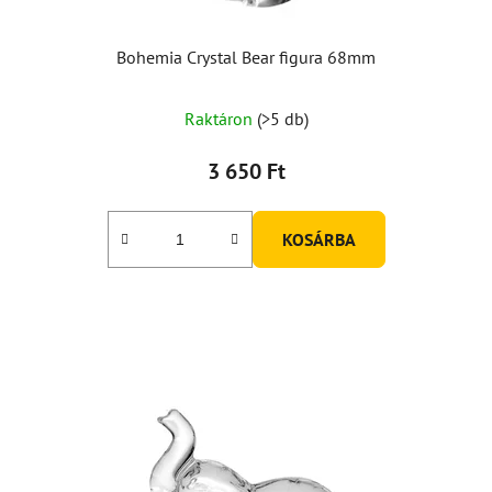
Bohemia Crystal Bear figura 68mm
A
Raktáron
(>5 db)
termék
átlagos
3 650 Ft
értékelése
5-
KOSÁRBA
ből
5,0
csillag.