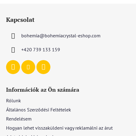
L
á
Kapcsolat
b
l
bohemia
@
bohemiacrystal-eshop.com
é
c
+420 739 133 159
Információk az Ön számára
Rólunk
Általános Szerződési Feltételek
Rendelésem
Hogyan lehet visszaküldeni vagy reklamálni az árut