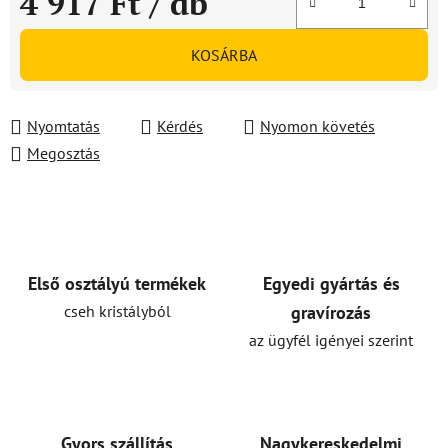
4 917 Ft
/ db
Egységár:
KOSÁRBA
Nyomtatás
Kérdés
Nyomon követés
Megosztás
Első osztályú termékek
Egyedi gyártás és
cseh kristályból
gravírozás
az ügyfél igényei szerint
Gyors szállítás
Nagykereskedelmi