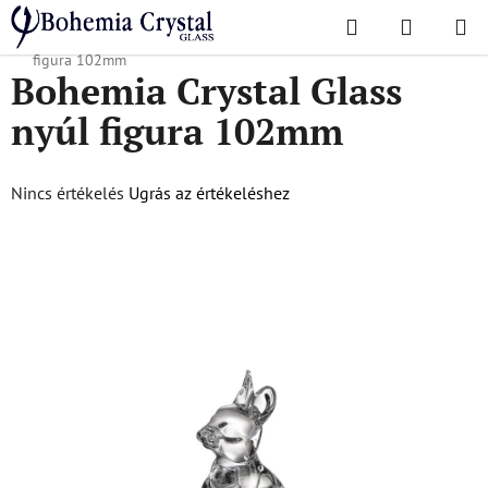
Ugrás
Keresés
KOSÁR
a
Kezdőlap
/
Kiegészítők
/
Kristályfigurák
/
Bohemia Crystal Glass nyúl
fő
figura 102mm
Bohemia Crystal Glass
tartalomhoz
nyúl figura 102mm
A
Nincs értékelés
Ugrás az értékeléshez
termék
átlagos
értékelése
5-
ből
0,0
csillag.