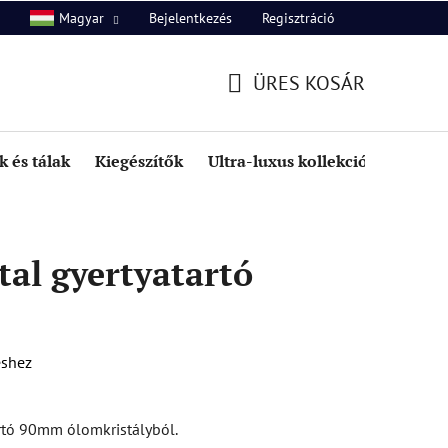
Bejelentkezés
Regisztráció
Magyar
unk
Kapcsolat
ÜRES KOSÁR
KOSÁR
 és tálak
Kiegészítők
Ultra-luxus kollekció
Kedve
al gyertyatartó
éshez
artó 90mm ólomkristályból.