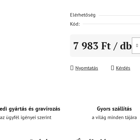
5-
Elérhetőség
ből
0,0
Kód:
csillag.
7 983 Ft
/ db
Egységár:
Nyomtatás
Kérdés
Gyors szállítás
edi gyártás és gravírozás
a világ minden tájára
az ügyfél igényei szerint