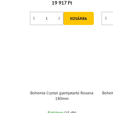
19 917 Ft
KOSÁRBA
Bohemia Crystal gyertyatartó Roxana
Bohemi
180mm
Raktáron
(>5 db)