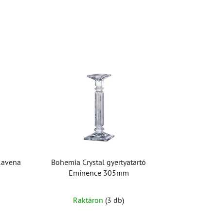
 Ravena
Bohemia Crystal gyertyatartó
Eminence 305mm
A
Raktáron
(3 db)
termék