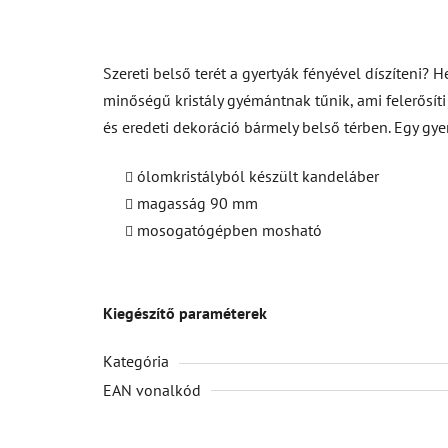
Szereti belső terét a gyertyák fényével díszíteni? 
minőségű kristály gyémántnak tűnik, ami felerősíti
és eredeti dekoráció bármely belső térben. Egy gy
ólomkristályból készült kandeláber
magasság 90 mm
mosogatógépben mosható
Kiegészítő paraméterek
Kategória
EAN vonalkód