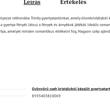
Leírás
Értékelés
Helyezze otthonába Trinity gyertyatartónkat, amely ólomkristályból k
 a gyertya fényét. Játssz a fények és árnyékok játékát. Ideális ro
ertya, amelyet minden romantikus értékelni fog. Nagyon szép ajánd
Gyönyörű cseh kristályból készült gyertyatar
8593403810069