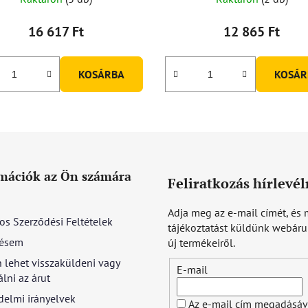
termék
átlagos
16 617 Ft
12 865 Ft
értékelése
5-
KOSÁRBA
KOSÁR
ből
3,0
csillag.
mációk az Ön számára
Feliratkozás hírlevél
Adja meg az e-mail címét, és 
os Szerződési Feltételek
tájékoztatást küldünk webár
ésem
új termékeiről.
 lehet visszaküldeni vagy
E-mail
lni az árut
delmi irányelvek
Az e-mail cím megadásáv