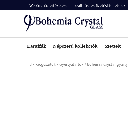
Ugrás
Webáruház értékelése
Szállítási és fizetési feltételek
a
fő
tartalomhoz
Karaffák
Népszerű kollekciók
Szettek
Kezdőlap
/
Kiegészítők
/
Gyertyatartók
/
Bohemia Crystal gyerty