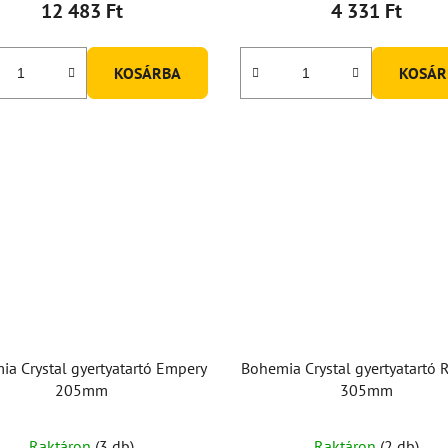
12 483 Ft
4 331 Ft
KOSÁRBA
KOSÁR
a Crystal gyertyatartó Empery
Bohemia Crystal gyertyatartó
205mm
305mm
A
Raktáron
(3 db)
Raktáron
(2 db)