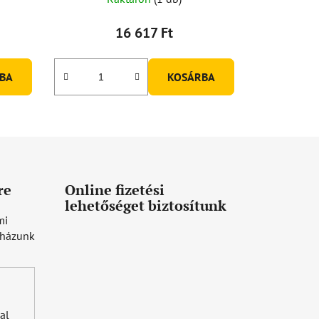
16 617 Ft
BA
KOSÁRBA
re
Online fizetési
lehetőséget biztosítunk
mi
uházunk
al