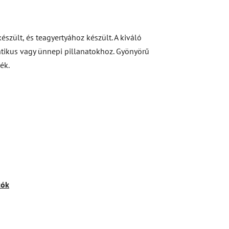
észült, és teagyertyához készült. A kiváló
mantikus vagy ünnepi pillanatokhoz. Gyönyörű
ék.
tók