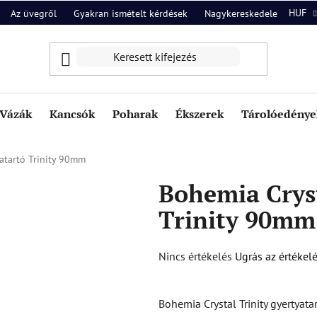
HUF
Az üvegről
Gyakran ismételt kérdések
Nagykereskedelem
Ról
Vázák
Kancsók
Poharak
Ékszerek
Tárolóedények
atartó Trinity 90mm
Bohemia Cryst
Trinity 90mm
A
Nincs értékelés
Ugrás az értékel
termék
átlagos
Bohemia Crystal Trinity gyertyat
értékelése