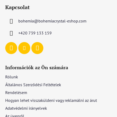
á
Kapcsolat
b
l
bohemia
@
bohemiacrystal-eshop.com
é
c
+420 739 133 159
Információk az Ön számára
Rólunk
Általános Szerződési Feltételek
Rendelésem
Hogyan lehet visszaküldeni vagy reklamálni az árut
Adatvédelmi irányelvek
Az üvegről