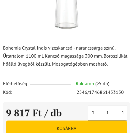
Bohemia Crystal Indis vizeskancsó - narancssárga színű.
Űrtartalom 1100 ml. Kancsó magassága 300 mm. Boroszilikát
hőálló üvegből készült. Mosogatógépben mosható.
Elérhetőség
Raktáron
(>5 db)
Kód:
2546/1746861453150
9 817 Ft
/ db
Egységár:
KOSÁRBA