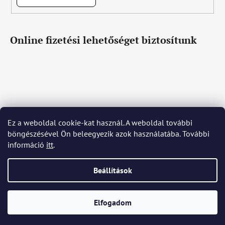
Online fizetési lehetőséget biztosítunk
Ez a weboldal cookie-kat használ. A weboldal további
Čeština
Slovenčina
English
Deutsch
Magyar
böngészésével Ön beleegyezik azok használatába. További
Język polski
Română
Italiano
Español
Français
információ
itt
.
Português
Български
Hrvatski
Slovenščina
Srpski
Nederlands
Українська
Ελληνικά
Svenska
Dansk
Beállítások
Shoptet készítette
Elfogadom
Copyright 2026
Bohemia Crystal Glass
. Minden jog
fenntartva.