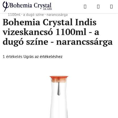
Ugrás
Keresés
KOSÁR
a
Kezdőlap
/
Karaffák
/
Vizes karaffák
/
Bohemia Crystal Indis vizeskancsó
fő
1100ml - a dugó színe - narancssárga
Bohemia Crystal Indis
tartalomhoz
vizeskancsó 1100ml - a
dugó színe - narancssárga
A
1 értékelés
Ugrás az értékeléshez
termék
átlagos
értékelése
5-
ből
3,0
csillag.