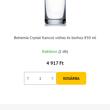
Bohemia Crystal Kancsó vízhez és borhoz 850 ml
Raktáron
(2 db)
4 917 Ft
KOSÁRBA
L