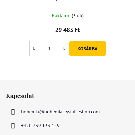
Raktáron
(3 db)
29 483 Ft
KOSÁRBA
L
á
Kapcsolat
b
l
bohemia
@
bohemiacrystal-eshop.com
é
c
+420 739 133 159