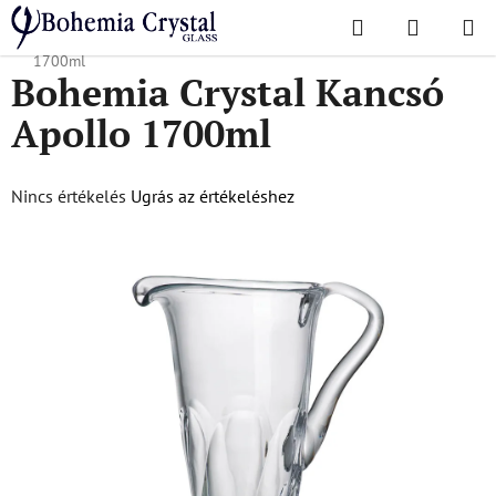
Ugrás
Keresés
KOSÁR
a
Kezdőlap
/
Népszerű kollekciók
/
Apollo
/
Bohemia Crystal Kancsó Apollo
fő
1700ml
Bohemia Crystal Kancsó
tartalomhoz
Apollo 1700ml
A
Nincs értékelés
Ugrás az értékeléshez
termék
átlagos
értékelése
5-
ből
0,0
csillag.