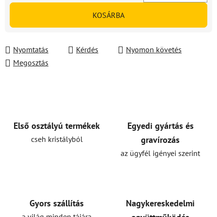
Egységár:
KOSÁRBA
Nyomtatás
Kérdés
Nyomon követés
Megosztás
Első osztályú termékek
Egyedi gyártás és
cseh kristályból
gravírozás
az ügyfél igényei szerint
Gyors szállítás
Nagykereskedelmi
a világ minden tájára