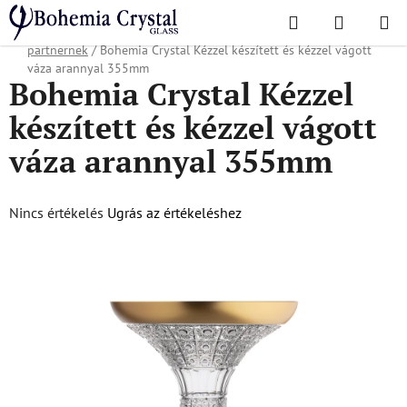
Ugrás
Keresés
KOSÁR
a
Kezdőlap
/
Népszerű kollekciók
/
Karácsonyi ajánlat
/
Ajándékok üzleti
fő
partnernek
/
Bohemia Crystal Kézzel készített és kézzel vágott
tartalomhoz
váza arannyal 355mm
Bohemia Crystal Kézzel
készített és kézzel vágott
váza arannyal 355mm
A
Nincs értékelés
Ugrás az értékeléshez
termék
átlagos
értékelése
5-
ből
0,0
csillag.