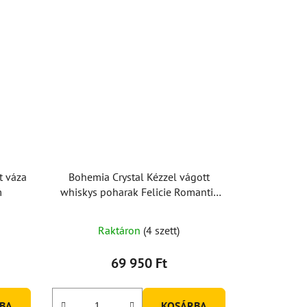
t váza
Bohemia Crystal Kézzel vágott
m
whiskys poharak Felicie Romantic
300ml (2 db-os készlet)
Raktáron
(4 szett)
69 950 Ft
BA
KOSÁRBA