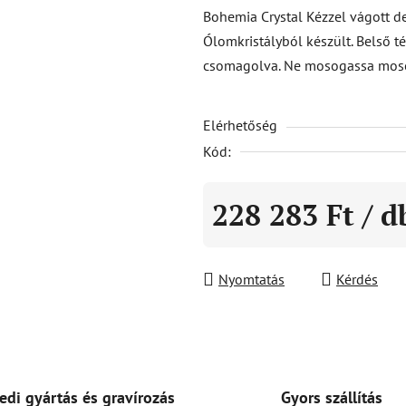
átlagos
Bohemia Crystal Kézzel vágott d
értékelése
Ólomkristályból készült. Belső t
5-
csomagolva. Ne mosogassa mos
ből
0,0
Elérhetőség
csillag.
Kód:
228 283 Ft
/ d
Egységár:
Nyomtatás
Kérdés
Gyors szállítás
edi gyártás és gravírozás