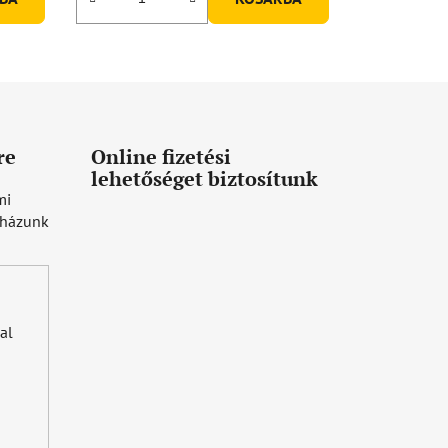
re
Online fizetési
lehetőséget biztosítunk
mi
uházunk
al