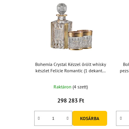
Bohemia Crystal Kézzel őrölt whisky
Bo
készlet Felicie Romantic (1 dekanter
pezs
+ 2 pohár)
Raktáron
(4 szett)
298 283 Ft
KOSÁRBA