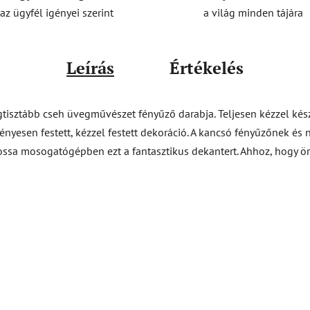
a világ minden tájára
az ügyfél igényei szerint
Leírás
Értékelés
gtisztább cseh üvegművészet fényűző darabja. Teljesen kézzel kész
gényesen festett, kézzel festett dekoráció. A kancsó fényűzőnek és
ssa mosogatógépben ezt a fantasztikus dekantert. Ahhoz, hogy ö