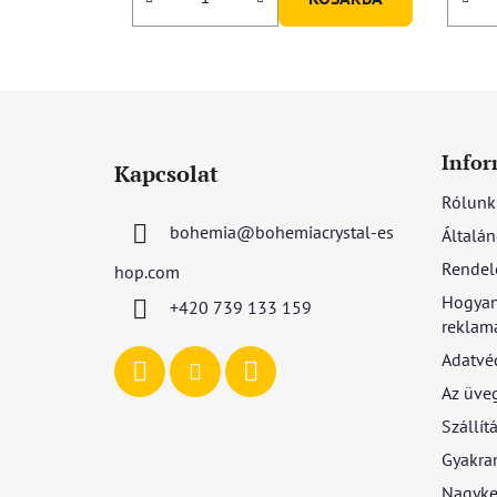
L
á
Infor
Kapcsolat
b
Rólunk
l
bohemia
@
bohemiacrystal-es
Általán
é
c
Rendel
hop.com
Hogyan
+420 739 133 159
reklamá
Adatvé
Az üve
Szállítá
Gyakran
Nagyke