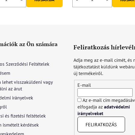
mációk az Ön számára
Feliratkozás hírlevél
Adja meg az e-mail címét, és 
os Szerződési Feltételek
tájékoztatást küldünk webár
ésem
új termékeiről.
 lehet visszaküldeni vagy
E-mail
lni az árut
delmi irányelvek
Az e-mail cím megadásáv
gről
elfogadja az
adatvédelmi
irányelveket
si és fizetési feltételek
FELIRATKOZÁS
 ismételt kérdések
reskedelem