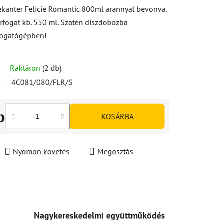
ekanter Felicie Romantic 800ml arannyal bevonva.
érfogat kb. 550 ml. Szatén díszdobozba
ogatógépben!
Raktáron
(2 db)
4C081/080/FLR/S
b
KOSÁRBA
Nyomon követés
Megosztás
Nagykereskedelmi együttműködés