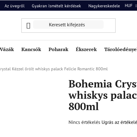
HUF
Az üvegről
Gyakran ismételt kérdések
Nagykereskedelem
Ról
Vázák
Kancsók
Poharak
Ékszerek
Tárolóedények
ystal Kézzel őrölt whiskys palack Felicie Romantic 800ml
Bohemia Cryst
whiskys palac
800ml
A
Nincs értékelés
Ugrás az értékel
termék