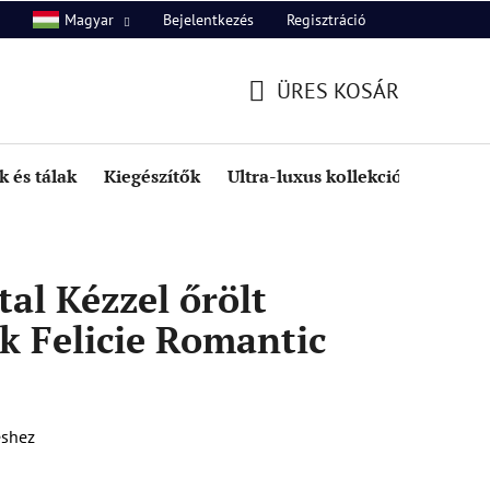
Bejelentkezés
Regisztráció
Magyar
unk
Kapcsolat
ÜRES KOSÁR
KOSÁR
 és tálak
Kiegészítők
Ultra-luxus kollekció
Kedve
al Kézzel őrölt
k Felicie Romantic
éshez