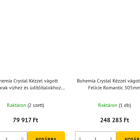
hemia Crystal Kézzel vágott
Bohemia Crystal Kézzel vágot
rak vízhez és üdítőitalokhoz
Felicie Romantic 305m
cie Romantic 350ml (2 db-os
készlet)
Raktáron
(2 szett)
Raktáron
(1 db)
79 917 Ft
248 283 Ft
KOSÁRBA
KOSÁR