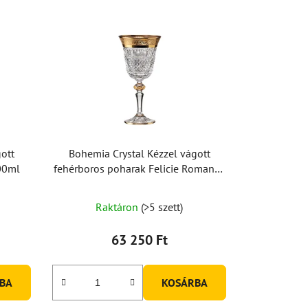
ott
Bohemia Crystal Kézzel vágott
00ml
fehérboros poharak Felicie Romantic
170ml (2 db-os készlet)
Raktáron
(>5 szett)
63 250 Ft
BA
KOSÁRBA