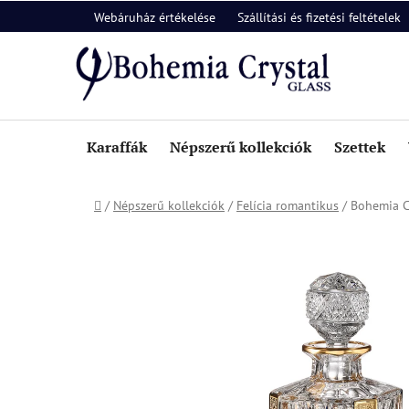
Ugrás
Webáruház értékelése
Szállítási és fizetési feltételek
a
fő
tartalomhoz
Karaffák
Népszerű kollekciók
Szettek
Kezdőlap
/
Népszerű kollekciók
/
Felícia romantikus
/
Bohemia Cr