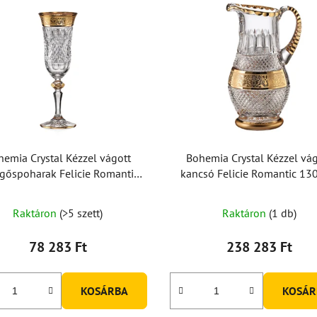
hemia Crystal Kézzel vágott
Bohemia Crystal Kézzel vág
gőspoharak Felicie Romantic
kancsó Felicie Romantic 13
150ml (2 db-os készlet)
Raktáron
(>5 szett)
Raktáron
(1 db)
78 283 Ft
238 283 Ft
KOSÁRBA
KOSÁR