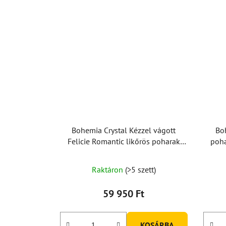
Bohemia Crystal Kézzel vágott
Bo
Felicie Romantic likőrös poharak
poha
60ml (2 db-os készlet)
Feli
Raktáron
(>5 szett)
59 950 Ft
KOSÁRBA