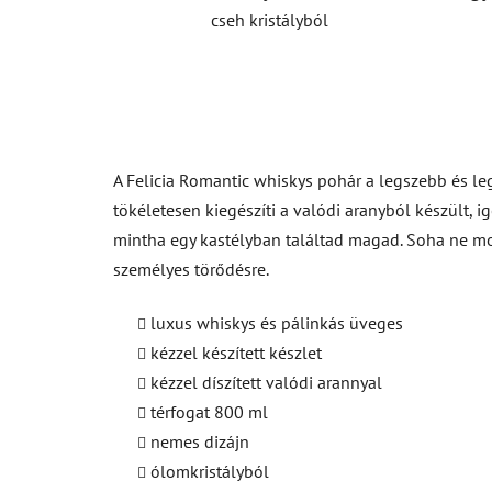
cseh kristályból
A Felicia Romantic whiskys pohár a legszebb és le
tökéletesen kiegészíti a valódi aranyból készült, i
mintha egy kastélyban találtad magad. Soha ne mo
személyes törődésre.
luxus whiskys és pálinkás üveges
kézzel készített készlet
kézzel díszített valódi arannyal
térfogat 800 ml
nemes dizájn
ólomkristályból