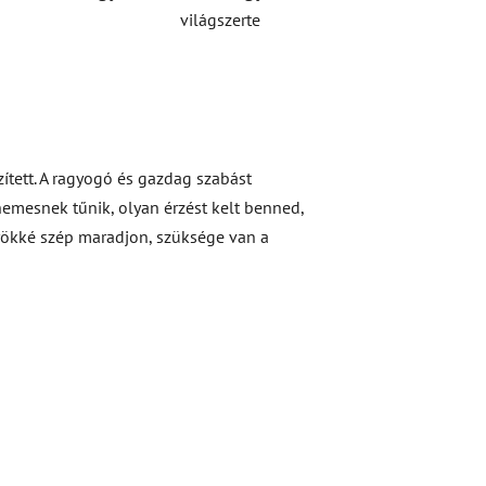
világszerte
ített. A ragyogó és gazdag szabást
 nemesnek tűnik, olyan érzést kelt benned,
rökké szép maradjon, szüksége van a