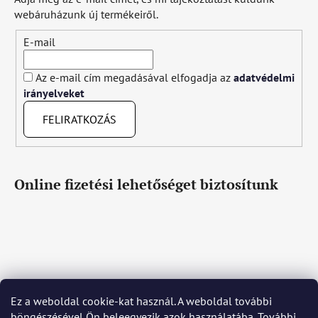
webáruházunk új termékeiről.
E-mail
Az e-mail cím megadásával elfogadja az
adatvédelmi
irányelveket
FELIRATKOZÁS
Online fizetési lehetőséget biztosítunk
Ez a weboldal cookie-kat használ. A weboldal további
Čeština
Slovenčina
English
Deutsch
Magyar
böngészésével Ön beleegyezik azok használatába. További
Język polski
Română
Italiano
Español
Français