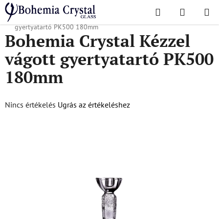
Ugrás
Keresés
KOSÁR
a
Kezdőlap
/
Népszerű kollekciók
/
PK500
/
Bohemia Crystal Kézzel vágott
fő
gyertyatartó PK500 180mm
Bohemia Crystal Kézzel
tartalomhoz
vágott gyertyatartó PK500
180mm
A
Nincs értékelés
Ugrás az értékeléshez
termék
átlagos
értékelése
5-
ből
0,0
csillag.