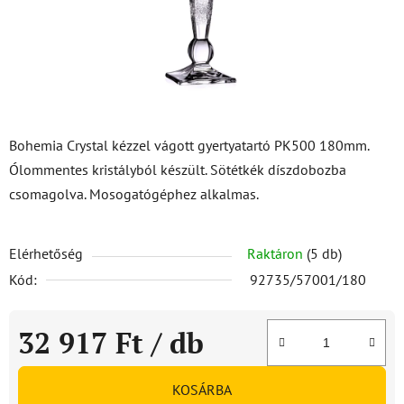
Bohemia Crystal kézzel vágott gyertyatartó PK500 180mm.
Ólommentes kristályból készült. Sötétkék díszdobozba
csomagolva. Mosogatógéphez alkalmas.
Elérhetőség
Raktáron
(5 db)
Kód:
92735/57001/180
32 917 Ft
/ db
Egységár:
KOSÁRBA