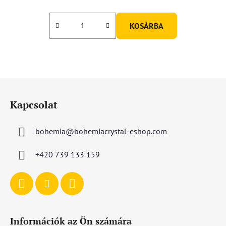
KOSÁRBA
L
á
Kapcsolat
b
l
bohemia
@
bohemiacrystal-eshop.com
é
c
+420 739 133 159
Információk az Ön számára