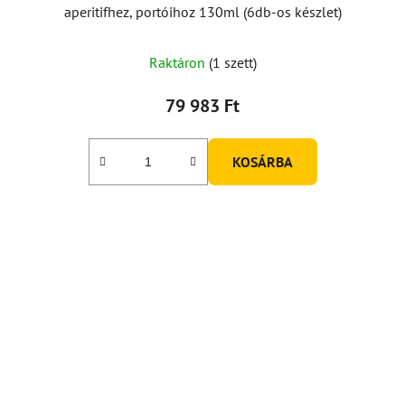
aperitifhez, portóihoz 130ml (6db-os készlet)
Raktáron
(1 szett)
79 983 Ft
KOSÁRBA