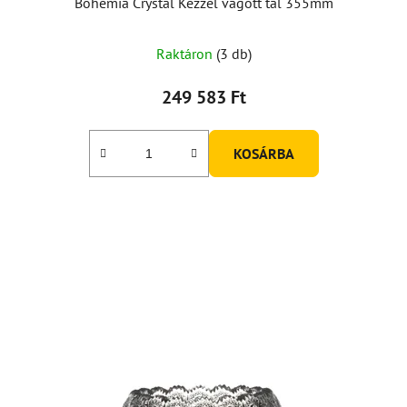
Bohemia Crystal Kézzel vágott tál 355mm
Raktáron
(3 db)
249 583 Ft
KOSÁRBA