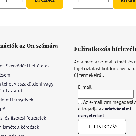
KOSÁRBA
KOSÁR
mációk az Ön számára
Feliratkozás hírlevél
Adja meg az e-mail címét, és 
os Szerződési Feltételek
tájékoztatást küldünk webár
ésem
új termékeiről.
 lehet visszaküldeni vagy
E-mail
lni az árut
delmi irányelvek
Az e-mail cím megadásáv
gről
elfogadja az
adatvédelmi
irányelveket
si és fizetési feltételek
FELIRATKOZÁS
 ismételt kérdések
reskedelem