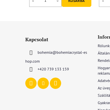
KOSÁRBA
L
á
Infor
Kapcsolat
b
Rólunk
l
bohemia
@
bohemiacrystal-es
Általán
é
c
Rendel
hop.com
Hogyan
+420 739 133 159
reklamá
Adatvé
Az üve
Szállítá
Gyakran
Nagyke