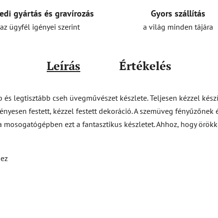
Gyors szállítás
edi gyártás és gravírozás
a világ minden tájára
az ügyfél igényei szerint
Leírás
Értékelés
b és legtisztább cseh üvegművészet készlete. Teljesen kézzel készí
gényesen festett, kézzel festett dekoráció. A szemüveg fényűzőnek é
a mosogatógépben ezt a fantasztikus készletet. Ahhoz, hogy örök
hez