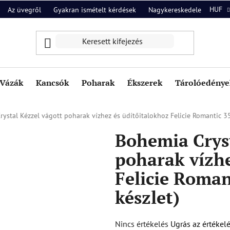
HUF
Az üvegről
Gyakran ismételt kérdések
Nagykereskedelem
Ról
Vázák
Kancsók
Poharak
Ékszerek
Tárolóedények
ystal Kézzel vágott poharak vízhez és üdítőitalokhoz Felicie Romantic 35
Bohemia Cryst
poharak vízhe
Felicie Roman
készlet)
A
Nincs értékelés
Ugrás az értékel