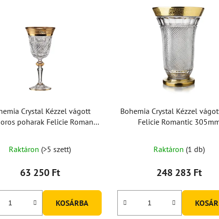
hemia Crystal Kézzel vágott
Bohemia Crystal Kézzel vágot
oros poharak Felicie Romantic
Felicie Romantic 305m
170ml (2 db-os készlet)
Raktáron
(>5 szett)
Raktáron
(1 db)
63 250 Ft
248 283 Ft
KOSÁRBA
KOSÁR