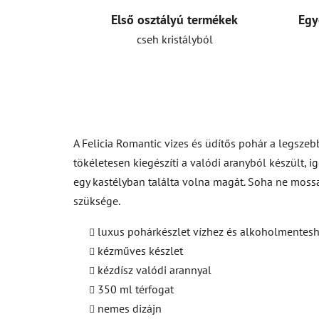
Első osztályú termékek
Egy
cseh kristályból
A Felicia Romantic vizes és üdítős pohár a legszeb
tökéletesen kiegészíti a valódi aranyból készült, i
egy kastélyban találta volna magát. Soha ne moss
szüksége.
luxus pohárkészlet vízhez és alkoholmentes
kézműves készlet
kézdísz valódi arannyal
350 ml térfogat
nemes dizájn