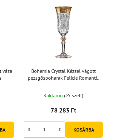
t váza
Bohemia Crystal Kézzel vágott
m
pezsgőspoharak Felicie Romantic
150ml (2 db-os készlet)
Raktáron
(>5 szett)
78 283 Ft
BA
KOSÁRBA