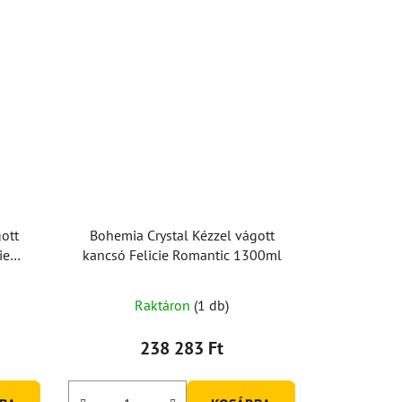
ott
Bohemia Crystal Kézzel vágott
ie
kancsó Felicie Romantic 1300ml
zlet)
Raktáron
(1 db)
238 283 Ft