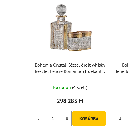
Bohemia Crystal Kézzel őrölt whisky
Bo
készlet Felicie Romantic (1 dekanter
fehérb
+ 2 pohár)
Raktáron
(4 szett)
298 283 Ft
KOSÁRBA