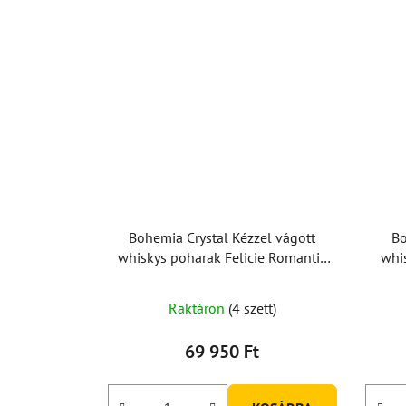
Bohemia Crystal Kézzel vágott
Bo
whiskys poharak Felicie Romantic
whi
300ml (2 db-os készlet)
Raktáron
(4 szett)
69 950 Ft