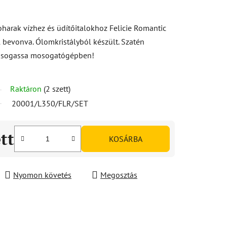
harak vízhez és üdítőitalokhoz Felicie Romantic
 bevonva. Ólomkristályból készült. Szatén
osogassa mosogatógépben!
Raktáron
(2 szett)
20001/L350/FLR/SET
ett
KOSÁRBA
Nyomon követés
Megosztás