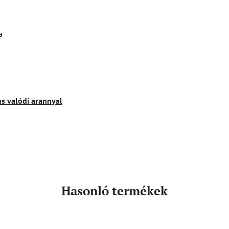
a
us valódi arannyal
Hasonló termékek