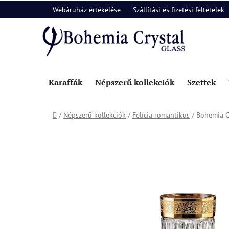
Ugrás
Webáruház értékelése
Szállítási és fizetési feltételek
a
fő
tartalomhoz
Karaffák
Népszerű kollekciók
Szettek
Kezdőlap
/
Népszerű kollekciók
/
Felícia romantikus
/
Bohemia Cr