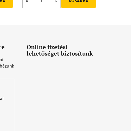
BA
KOSÁRBA
re
Online fizetési
lehetőséget biztosítunk
mi
uházunk
al