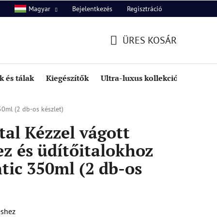
Bejelentkezés
Regisztráció
Magyar
unk
Kapcsolat
ÜRES KOSÁR
KOSÁR
 és tálak
Kiegészítők
Ultra-luxus kollekció
Kedve
0ml (2 db-os készlet)
al Kézzel vágott
z és üdítőitalokhoz
tic 350ml (2 db-os
éshez