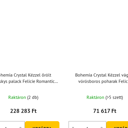
hemia Crystal Kézzel őrölt
Bohemia Crystal Kézzel vág
skys palack Felicie Romantic
vörösboros poharak Felic
800ml
Romantic 220ml (2 db-os kés
Raktáron
(2 db)
Raktáron
(>5 szett)
228 283 Ft
71 617 Ft