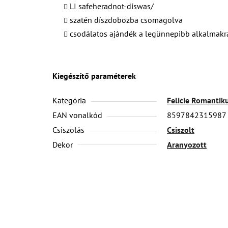
LI safeheradnot-diswas/
szatén díszdobozba csomagolva
csodálatos ajándék a legünnepibb alkalmakr
Kiegészítő paraméterek
Kategória
Felicie Romantik
EAN vonalkód
8597842315987
Csiszolás
Csiszolt
Dekor
Aranyozott