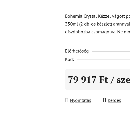
termék
átlagos
Bohemia Crystal Kézzel vágott po
értékelése
350ml (2 db-os készlet) arannyal
5-
díszdobozba csomagolva. Ne m
ből
0,0
Elérhetőség
csillag.
Kód:
79 917 Ft
/ sz
Egységár:
Nyomtatás
Kérdés