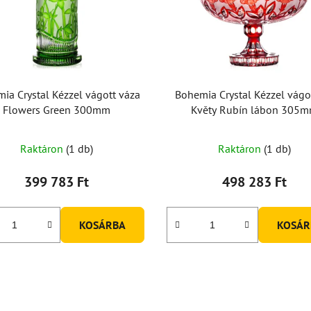
ia Crystal Kézzel vágott váza
Bohemia Crystal Kézzel vágot
Flowers Green 300mm
Květy Rubín lábon 305
Raktáron
(1 db)
Raktáron
(1 db)
399 783 Ft
498 283 Ft
KOSÁRBA
KOSÁR