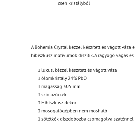
cseh kristályból
A Bohemia Crystal kézzel készített és vágott váza e
hibiszkusz motívumok díszítik. A ragyogó vágás és 
luxus, kézzel készített és vágott váza
ólomkristály 24% PbO
magasság 305 mm
szín azúrkék
Hibiszkusz dekor
mosogatógépben nem mosható
sötétkék díszdobozba csomagolva szaténnel