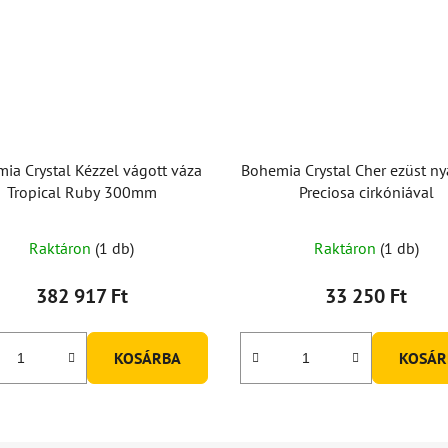
ia Crystal Kézzel vágott váza
Bohemia Crystal Cher ezüst n
Tropical Ruby 300mm
Preciosa cirkóniával
Raktáron
(1 db)
Raktáron
(1 db)
382 917 Ft
33 250 Ft
KOSÁRBA
KOSÁR