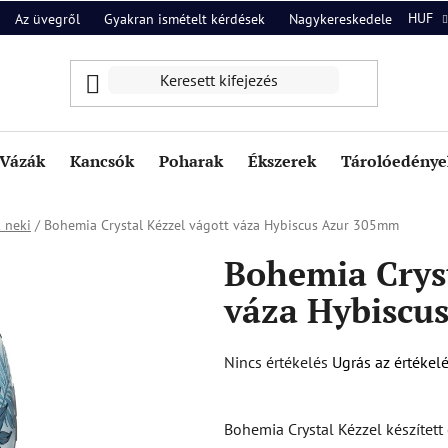
HUF
Az üvegről
Gyakran ismételt kérdések
Nagykereskedelem
Ról
Vázák
Kancsók
Poharak
Ékszerek
Tárolóedények
 neki
/
Bohemia Crystal Kézzel vágott váza Hybiscus Azur 305mm
Bohemia Cryst
váza Hybiscu
A
Nincs értékelés
Ugrás az értékel
termék
átlagos
Bohemia Crystal Kézzel készítet
értékelése