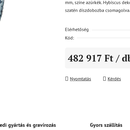
mm, színe azúrkék. Hybiscus de
5-
szatén díszdobozba csomagolva
ből
0,0
Elérhetőség
csillag.
Kód:
482 917 Ft
/ d
Egységár:
Nyomtatás
Kérdés
Gyors szállítás
edi gyártás és gravírozás