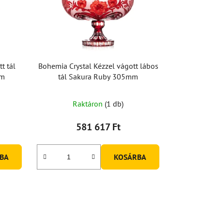
t tál
Bohemia Crystal Kézzel vágott lábos
mm
tál Sakura Ruby 305mm
Raktáron
(1 db)
581 617 Ft
BA
KOSÁRBA