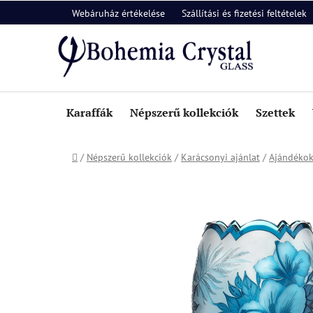
Ugrás
Webáruház értékelése
Szállítási és fizetési feltételek
a
fő
tartalomhoz
Karaffák
Népszerű kollekciók
Szettek
Kezdőlap
/
Népszerű kollekciók
/
Karácsonyi ajánlat
/
Ajándékok