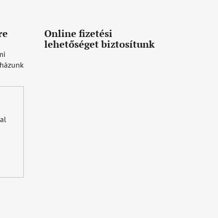
re
Online fizetési
lehetőséget biztosítunk
mi
uházunk
al