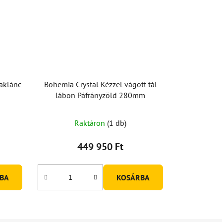
yaklánc
Bohemia Crystal Kézzel vágott tál
lábon Páfrányzöld 280mm
Raktáron
(1 db)
449 950 Ft
BA
KOSÁRBA