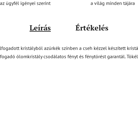
a világ minden tájára
az ügyfél igényei szerint
Leírás
Értékelés
lfogadott kristályból azúrkék színben a cseh kézzel készített kris
fogadó ólomkristály csodálatos fényt és fénytörést garantál. Töké