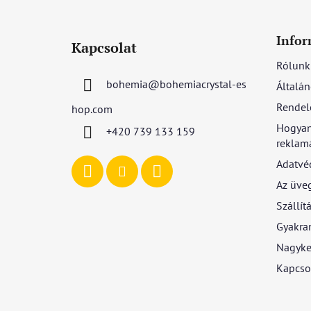
L
á
Infor
Kapcsolat
b
Rólunk
l
bohemia
@
bohemiacrystal-es
Általán
é
c
Rendel
hop.com
Hogyan
+420 739 133 159
reklamá
Adatvé
Az üve
Szállítá
Gyakran
Nagyke
Kapcso