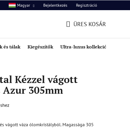
Bejelentkezés
Regisztráció
Magyar
unk
Kapcsolat
ÜRES KOSÁR
KOSÁR
 és tálak
Kiegészítők
Ultra-luxus kollekció
Kedve
al Kézzel vágott
s Azur 305mm
éshez
t és vágott váza ólomkristályból. Magassága 305