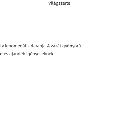
világszerte
tály fenomenális darabja. A vázát gyönyörű
letes ajándék igényeseknek.