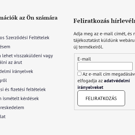
mációk az Ön számára
Feliratkozás hírlevél
Adja meg az e-mail címét, és 
os Szerződési Feltételek
tájékoztatást küldünk webár
ésem
új termékeiről.
 lehet visszaküldeni vagy
E-mail
lni az árut
delmi irányelvek
Az e-mail cím megadásáv
gről
elfogadja az
adatvédelmi
irányelveket
si és fizetési feltételek
FELIRATKOZÁS
 ismételt kérdések
reskedelem
lat