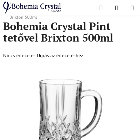
Ugrás
Keresés
KOSÁR
a
Kezdőlap
/
Népszerű kollekciók
/
Brixton
/
Bohemia Crystal Pint tetővel
fő
Brixton 500ml
Bohemia Crystal Pint
tartalomhoz
tetővel Brixton 500ml
A
Nincs értékelés
Ugrás az értékeléshez
termék
átlagos
értékelése
5-
ből
0,0
csillag.