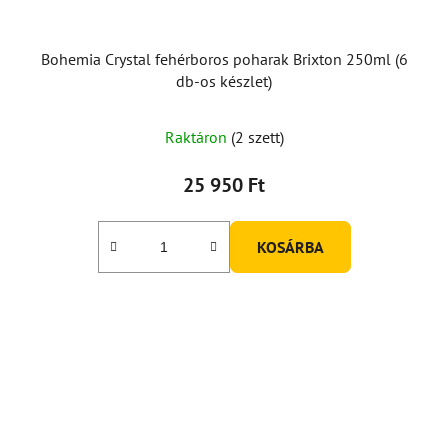
Bohemia Crystal fehérboros poharak Brixton 250ml (6
db-os készlet)
A
Raktáron
(2 szett)
termék
átlagos
25 950 Ft
értékelése
5-
KOSÁRBA
ből
3,0
csillag.