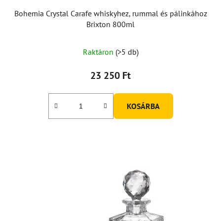
Bohemia Crystal Carafe whiskyhez, rummal és pálinkához
Brixton 800ml
A
Raktáron
(>5 db)
termék
átlagos
23 250 Ft
értékelése
5-
KOSÁRBA
ből
5,0
csillag.