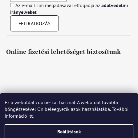
Az e-mail cím megadásával elfogadja az
adatvédelmi
irányelveket
FELIRATKOZÁS
Online fizetési lehetőséget biztosítunk
Ez a weboldal cookie-kat használ. A weboldal további
Čeština
Slovenčina
English
Deutsch
Magyar
böngészésével Ön beleegyezik azok használatába. További
Język polski
Română
Italiano
Español
Français
információ
itt
.
Português
Български
Hrvatski
Slovenščina
Srpski
Nederlands
Українська
Ελληνικά
Svenska
Dansk
Beállítások