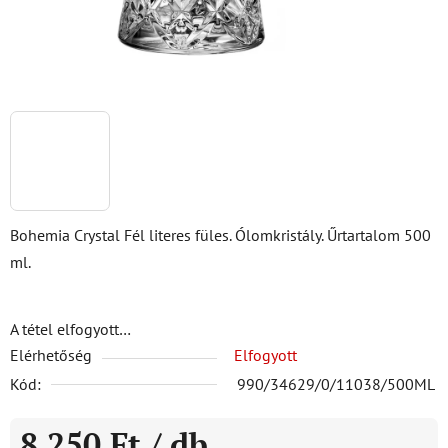
Bohemia Crystal Fél literes füles. Ólomkristály. Űrtartalom 500
ml.
A tétel elfogyott…
Elérhetőség
Elfogyott
Kód:
990/34629/0/11038/500ML
8 250 Ft
/ db