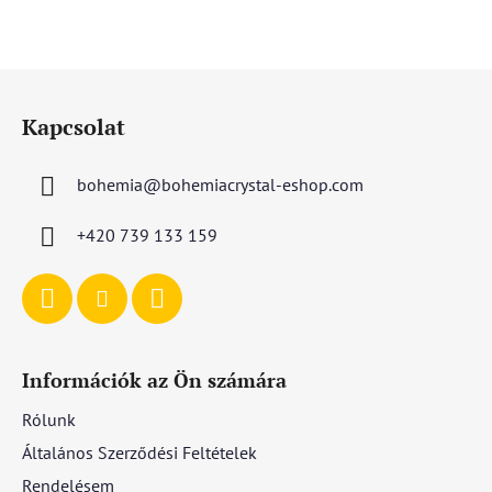
L
á
Kapcsolat
b
l
bohemia
@
bohemiacrystal-eshop.com
é
c
+420 739 133 159
Információk az Ön számára
Rólunk
Általános Szerződési Feltételek
Rendelésem