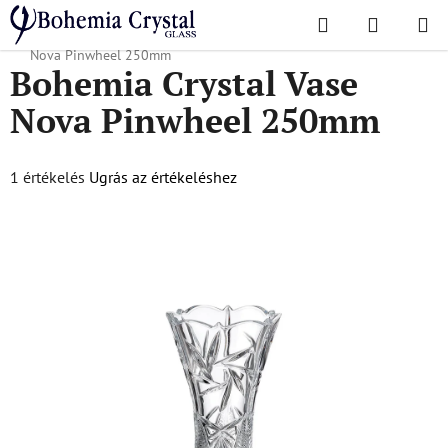
Ugrás
Keresés
KOSÁR
a
Kezdőlap
/
Népszerű kollekciók
/
Nova Pinwheel
/
Bohemia Crystal Vase
fő
Nova Pinwheel 250mm
Bohemia Crystal Vase
tartalomhoz
Nova Pinwheel 250mm
A
1 értékelés
Ugrás az értékeléshez
termék
átlagos
értékelése
5-
ből
5,0
csillag.