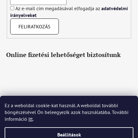
Az e-mail cím megadásával elfogadja az
adatvédelmi
irányelveket
FELIRATKOZÁS
Online fizetési lehetőséget biztosítunk
Ez a weboldal cookie-kat használ. A weboldal további
Čeština
Slovenčina
English
Deutsch
Magyar
böngészésével Ön beleegyezik azok használatába. További
Język polski
Română
Italiano
Español
Français
információ
itt
.
Português
Български
Hrvatski
Slovenščina
Srpski
Nederlands
Українська
Ελληνικά
Svenska
Dansk
Beállítások