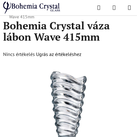
Ugrás
Keresés
KOSÁR
a
Kezdőlap
/
Népszerű kollekciók
/
Hullám
/
Bohemia Crystal váza lábon
fő
Wave 415mm
Bohemia Crystal váza
tartalomhoz
lábon Wave 415mm
A
Nincs értékelés
Ugrás az értékeléshez
termék
átlagos
értékelése
5-
ből
0,0
csillag.