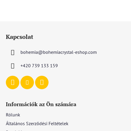
L
á
Kapcsolat
b
l
bohemia
@
bohemiacrystal-eshop.com
é
c
+420 739 133 159
Információk az Ön számára
Rólunk
Általános Szerződési Feltételek