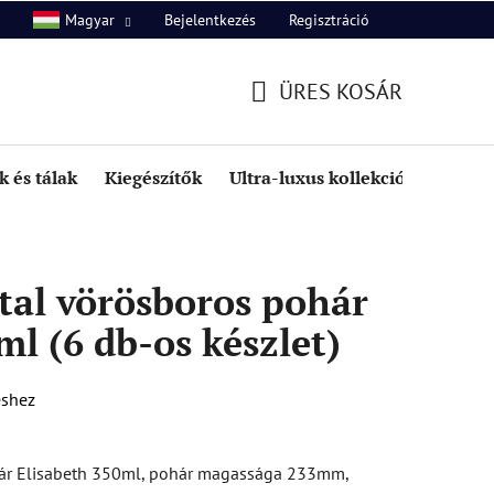
Bejelentkezés
Regisztráció
Magyar
unk
Kapcsolat
ÜRES KOSÁR
KOSÁR
 és tálak
Kiegészítők
Ultra-luxus kollekció
Kedve
tal vörösboros pohár
ml (6 db-os készlet)
éshez
hár Elisabeth 350ml, pohár magassága 233mm,