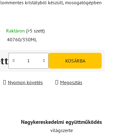
Ólommentes kristályból készült, mosogatógépben
Raktáron
(>5 szett)
40760/350ML
ett
KOSÁRBA
Nyomon követés
Megosztás
Nagykereskedelmi együttműködés
világszerte