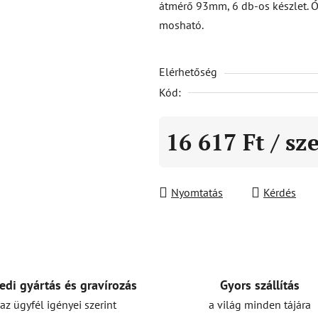
átmérő 93mm, 6 db-os készlet. 
5-
mosható.
ből
0,0
Elérhetőség
csillag.
Kód:
16 617 Ft
/ sz
Egységár:
Nyomtatás
Kérdés
Gyors szállítás
edi gyártás és gravírozás
a világ minden tájára
az ügyfél igényei szerint