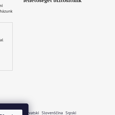
lehetőséget biztosítunk
mi
uházunk
al
s
Български
Hrvatski
Slovenščina
Srpski