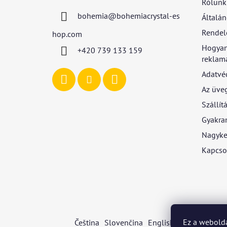
Rólunk
l
bohemia
@
bohemiacrystal-es
Általán
é
c
Rendel
hop.com
Hogyan
+420 739 133 159
reklamá
Adatvé
Az üve
Szállítá
Gyakran
Nagyke
Kapcso
Ez a webolda
Čeština
Slovenčina
English
Deutsch
Mag