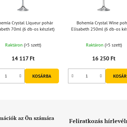
emia Crystal Liqueur pohár
Bohemia Crystal Wine poh
abeth 70ml (6 db-os készlet)
Elisabeth 250ml (6 db-os kés
Raktáron
(>5 szett)
Raktáron
(>5 szett)
14 117 Ft
16 250 Ft
KOSÁRBA
KOSÁR
mációk az Ön számára
Feliratkozás hírlevél