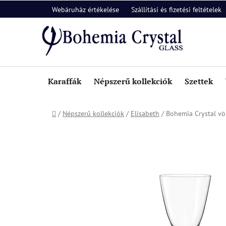
Ugrás
Webáruház értékelése
Szállítási és fizetési feltételek
a
fő
tartalomhoz
Karaffák
Népszerű kollekciók
Szettek
Kezdőlap
/
Népszerű kollekciók
/
Elisabeth
/
Bohemia Crystal vö