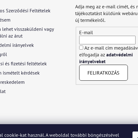
Adja meg az e-mail címét, és 
os Szerződési Feltételek
tájékoztatást küldünk webár
ésem
új termékeiről.
 lehet visszaküldeni vagy
E-mail
lni az árut
delmi irányelvek
Az e-mail cím megadásáv
gről
elfogadja az
adatvédelmi
irányelveket
si és fizetési feltételek
FELIRATKOZÁS
 ismételt kérdések
reskedelem
lat
l cookie-kat használ. A weboldal további böngészésével
yar
Język polski
Română
Italiano
Español
Français
Portuguê