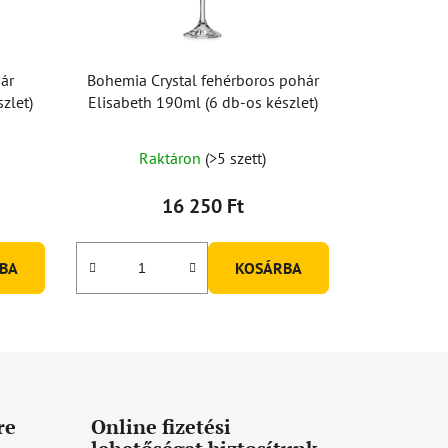
ár
Bohemia Crystal fehérboros pohár
zlet)
Elisabeth 190ml (6 db-os készlet)
Raktáron
(>5 szett)
16 250 Ft
BA
KOSÁRBA
re
Online fizetési