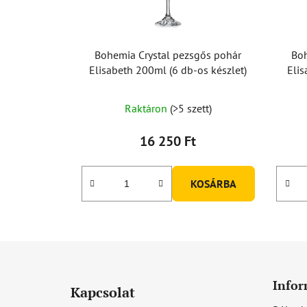
Bohemia Crystal pezsgős pohár
Boh
Elisabeth 200ml (6 db-os készlet)
Elis
A
Raktáron
(>5 szett)
termék
átlagos
16 250 Ft
értékelése
5-
KOSÁRBA
ből
5,0
csillag.
L
á
Infor
Kapcsolat
b