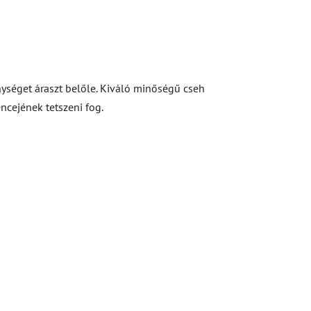
énységet áraszt belőle. Kiváló minőségű cseh
ncejének tetszeni fog.