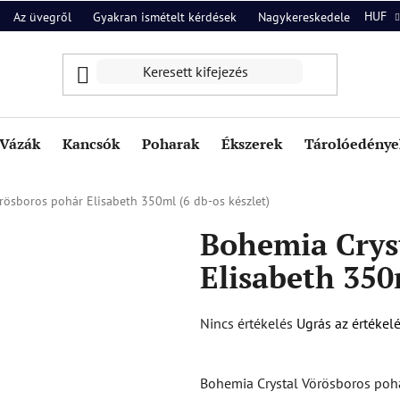
HUF
Az üvegről
Gyakran ismételt kérdések
Nagykereskedelem
Ról
Vázák
Kancsók
Poharak
Ékszerek
Tárolóedények
rösboros pohár Elisabeth 350ml (6 db-os készlet)
Bohemia Crys
Elisabeth 350
A
Nincs értékelés
Ugrás az értékel
termék
átlagos
Bohemia Crystal Vörösboros po
értékelése