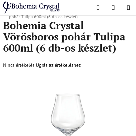
Ugrás
Keresés
KOSÁR
a
Kezdőlap
/
Népszerű kollekciók
/
Tulipán
/
Bohemia Crystal Vörösboros
fő
pohár Tulipa 600ml (6 db-os készlet)
Bohemia Crystal
tartalomhoz
Vörösboros pohár Tulipa
600ml (6 db-os készlet)
A
Nincs értékelés
Ugrás az értékeléshez
termék
átlagos
értékelése
5-
ből
0,0
csillag.