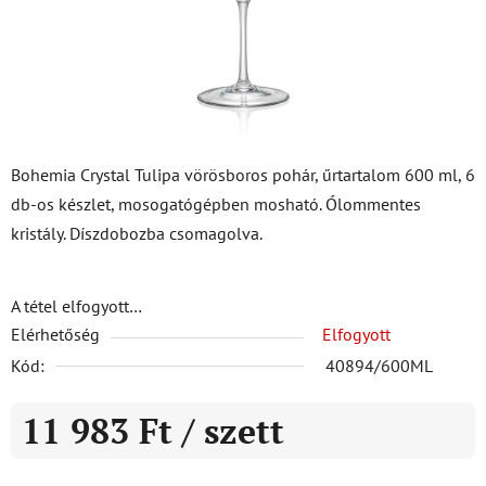
Bohemia Crystal Tulipa vörösboros pohár, űrtartalom 600 ml, 6
db-os készlet, mosogatógépben mosható. Ólommentes
kristály. Díszdobozba csomagolva.
A tétel elfogyott…
Elérhetőség
Elfogyott
Kód:
40894/600ML
11 983 Ft
/ szett
Egységár: