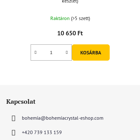
készlet)
Raktáron
(>5 szett)
10 650 Ft
KOSÁRBA
L
á
Kapcsolat
b
l
bohemia
@
bohemiacrystal-eshop.com
é
c
+420 739 133 159