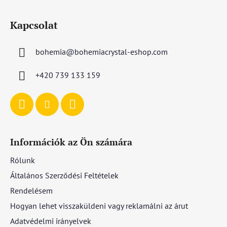
L
á
Kapcsolat
b
l
bohemia
@
bohemiacrystal-eshop.com
é
c
+420 739 133 159
Információk az Ön számára
Rólunk
Általános Szerződési Feltételek
Rendelésem
Hogyan lehet visszaküldeni vagy reklamálni az árut
Adatvédelmi irányelvek