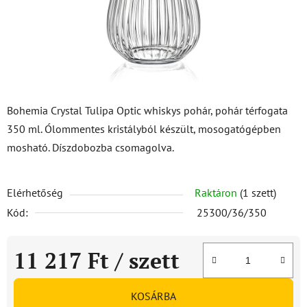
Bohemia Crystal Tulipa Optic whiskys pohár, pohár térfogata
350 ml. Ólommentes kristályból készült, mosogatógépben
mosható. Díszdobozba csomagolva.
Elérhetőség
Raktáron
(1 szett)
Kód:
25300/36/350
11 217 Ft
/ szett
Egységár:
KOSÁRBA