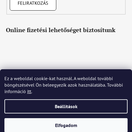
FELIRATKOZÁS
Online fizetési lehetőséget biztosítunk
Ez a weboldal cookie-kat használ. A weboldal további
Čeština
Slovenčina
English
Deutsch
Magyar
böngészésével Ön beleegyezik azok használatába. További
Język polski
Română
Italiano
Español
Français
információ
itt
.
Português
Български
Hrvatski
Slovenščina
Srpski
Nederlands
Українська
Ελληνικά
Svenska
Dansk
Beállítások
Shoptet készítette
Elfogadom
Copyright 2026
Bohemia Crystal Glass
. Minden jog