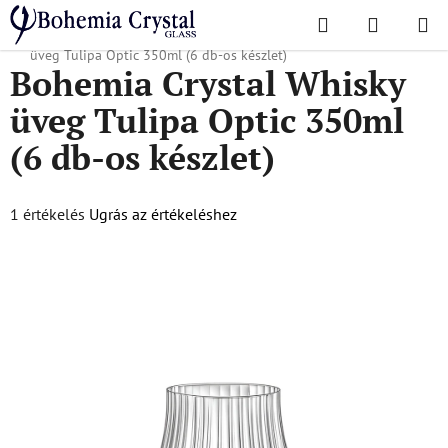
Ugrás
Keresés
KOSÁR
a
Kezdőlap
/
Népszerű kollekciók
/
Tulipa optika
/
Bohemia Crystal Whisky
fő
üveg Tulipa Optic 350ml (6 db-os készlet)
Bohemia Crystal Whisky
tartalomhoz
üveg Tulipa Optic 350ml
(6 db-os készlet)
A
1 értékelés
Ugrás az értékeléshez
termék
átlagos
értékelése
5-
ből
5,0
csillag.