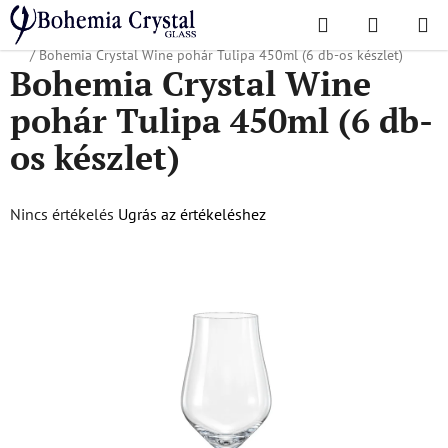
Ugrás
Keresés
KOSÁR
a
Kezdőlap
/
Népszerű kollekciók
/
Vállalatoknak és reklámügynökségeknek
fő
/
Bohemia Crystal Wine pohár Tulipa 450ml (6 db-os készlet)
Bohemia Crystal Wine
tartalomhoz
pohár Tulipa 450ml (6 db-
os készlet)
A
Nincs értékelés
Ugrás az értékeléshez
termék
átlagos
értékelése
5-
ből
0,0
csillag.