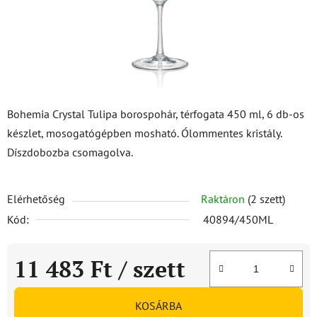
Bohemia Crystal Tulipa borospohár, térfogata 450 ml, 6 db-os
készlet, mosogatógépben mosható. Ólommentes kristály.
Díszdobozba csomagolva.
Elérhetőség
Raktáron
(2 szett)
Kód:
40894/450ML
11 483 Ft
/ szett
Egységár:
KOSÁRBA