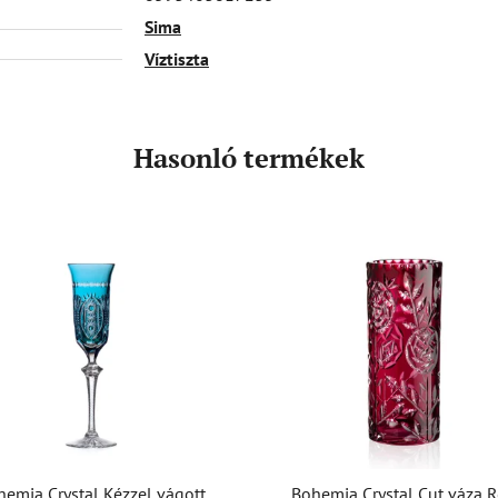
Sima
Víztiszta
Hasonló termékek
hemia Crystal Kézzel vágott
Bohemia Crystal Cut váza 