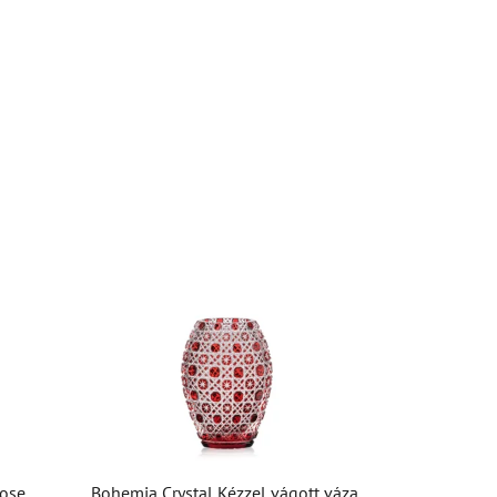
Rose
Bohemia Crystal Kézzel vágott váza