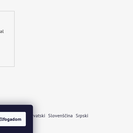
al
s
Български
Hrvatski
Slovenščina
Srpski
Elfogadom