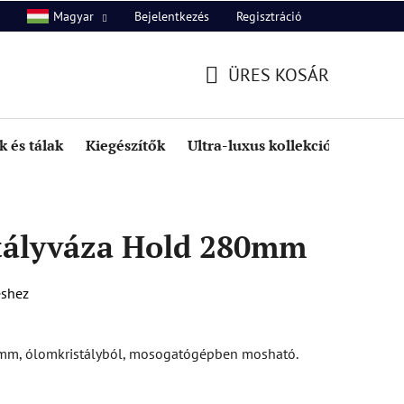
Bejelentkezés
Regisztráció
Magyar
unk
Kapcsolat
ÜRES KOSÁR
KOSÁR
 és tálak
Kiegészítők
Ultra-luxus kollekció
Kedve
tályváza Hold 280mm
éshez
0mm, ólomkristályból, mosogatógépben mosható.