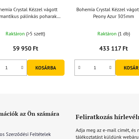
hemia Crystal Kézzel vágott
Bohemia Crystal Kézzel vágot
mantikus pálinkás poharak
Peony Azur 305mm
220ml (2 db-os készlet)
Raktáron
(>5 szett)
Raktáron
(1 db)
59 950 Ft
433 117 Ft
KOSÁRBA
KOSÁR
mációk az Ön számára
Feliratkozás hírlevél
Adja meg az e-mail címét, és 
os Szerződési Feltételek
tájékoztatást küldünk webár