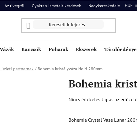
HUF
Az üvegről
Gyakran ismételt kérdések
Nagykereskedelem
Ról
Vázák
Kancsók
Poharak
Ékszerek
Tárolóedények
 üzleti partnernek
/
Bohemia kristályváza Hold 280mm
Bohemia kris
A
Nincs értékelés
Ugrás az értékel
termék
átlagos
Bohemia Crystal Vase Lunar 28
értékelése
5-