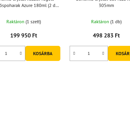
őspoharak Azure 180ml (2 db-
305mm
os készlet)
Raktáron
(1 szett)
Raktáron
(1 db)
199 950 Ft
498 283 Ft
KOSÁRBA
KOSÁR