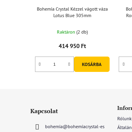
Bohemia Crystal Kézzel vágott váza
Bo
Lotus Blue 305mm
Ro
Raktáron
(2 db)
414 950 Ft
KOSÁRBA
L
á
Infor
Kapcsolat
b
Rólunk
l
bohemia
@
bohemiacrystal-es
Általán
é