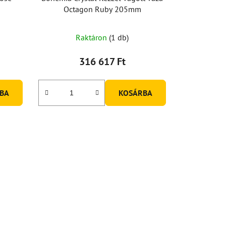
Octagon Ruby 205mm
Raktáron
(1 db)
316 617 Ft
BA
KOSÁRBA