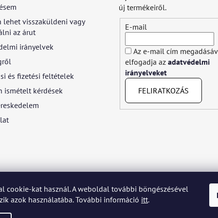
ésem
új termékeiről.
 lehet visszaküldeni vagy
E-mail
lni az árut
delmi irányelvek
Az e-mail cím megadásáv
gről
elfogadja az
adatvédelmi
irányelveket
si és fizetési feltételek
FELIRATKOZÁS
 ismételt kérdések
reskedelem
lat
l cookie-kat használ. A weboldal további böngészésével
yar
Język polski
Română
Italiano
Español
Français
Portuguê
ik azok használatába. További információ
itt
.
Nederlands
Українська
Ελληνικά
Svenska
Dansk