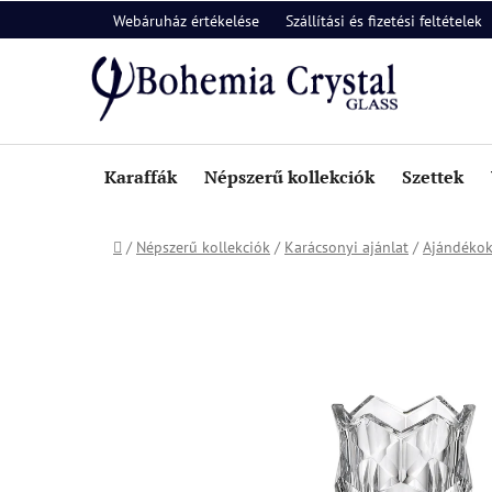
Ugrás
Webáruház értékelése
Szállítási és fizetési feltételek
a
fő
tartalomhoz
Karaffák
Népszerű kollekciók
Szettek
Kezdőlap
/
Népszerű kollekciók
/
Karácsonyi ajánlat
/
Ajándékok