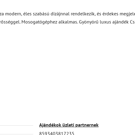
a modern, éles szabású dizájnnal rendelkezik, és érdekes megjel
s erősséggel. Mosogatógéphez alkalmas. Gyönyörű luxus ajándék C
Ajándékok üzleti partnernek
8593403817235