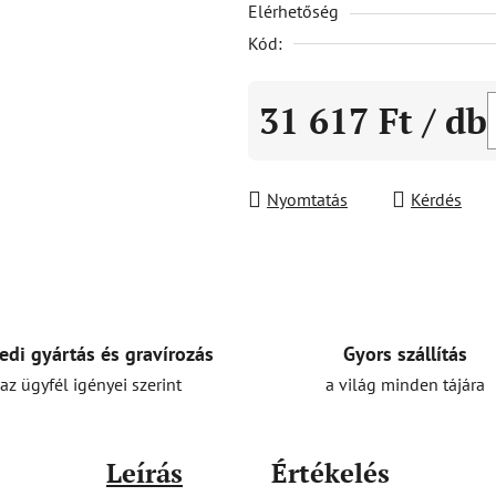
Elérhetőség
ből
0,0
Kód:
csillag.
31 617 Ft
/ db
Egységár:
Nyomtatás
Kérdés
Gyors szállítás
edi gyártás és gravírozás
a világ minden tájára
az ügyfél igényei szerint
Leírás
Értékelés