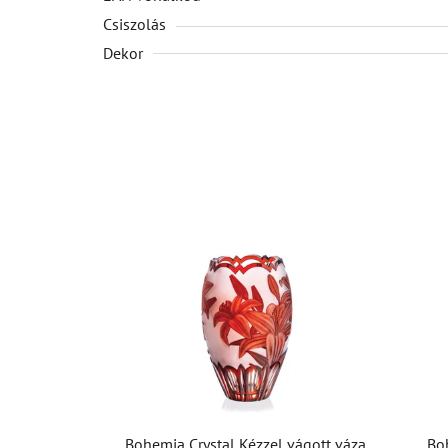
Csiszolás
Dekor
Bohemia Crystal Kézzel vágott váza
Bo