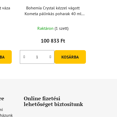
t váza
Bohemia Crystal kézzel vágott
Kometa pálinkás poharak 40 ml
(6db-os készlet)
Raktáron
(1 szett)
100 833 Ft
BA
KOSÁRBA
re
Online fizetési
lehetőséget biztosítunk
mi
uházunk