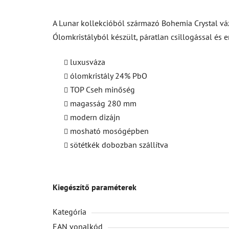
A Lunar kollekcióból származó Bohemia Crystal váz
Ólomkristályból készült, páratlan csillogással é
luxusváza
ólomkristály 24% PbO
TOP Cseh minőség
magasság 280 mm
modern dizájn
mosható mosógépben
sötétkék dobozban szállítva
Kiegészítő paraméterek
Kategória
EAN vonalkód