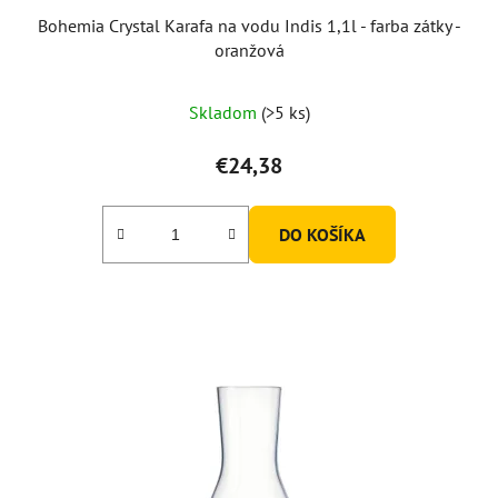
Bohemia Crystal Karafa na vodu Indis 1,1l - farba zátky -
oranžová
Priemerné
Skladom
(>5 ks)
hodnotenie
produktu
€24,38
je
3,0
DO KOŠÍKA
z
5
hviezdičiek.