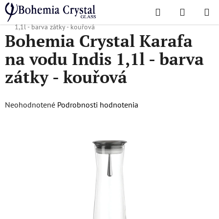
Prejsť
Hľadať
NÁKUP
na
Domov
/
Karafy
/
Karafy na vodu
/
Bohemia Crystal Karafa na vodu Indis
KOŠÍK
obsah
1,1l - barva zátky - kouřová
Bohemia Crystal Karafa
na vodu Indis 1,1l - barva
zátky - kouřová
Priemerné
Neohodnotené
Podrobnosti hodnotenia
hodnotenie
produktu
je
0,0
z
5
hviezdičiek.