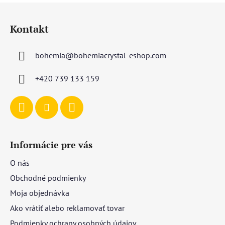
Z
á
Kontakt
p
ä
bohemia
@
bohemiacrystal-eshop.com
t
i
+420 739 133 159
e
Informácie pre vás
O nás
Obchodné podmienky
Moja objednávka
Ako vrátiť alebo reklamovať tovar
Podmienky ochrany osobných údajov