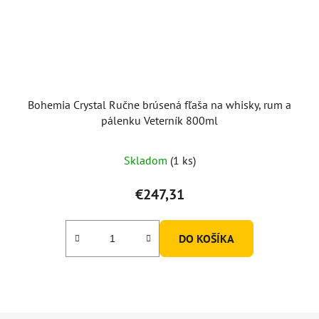
Bohemia Crystal Ručne brúsená fľaša na whisky, rum a
pálenku Veterník 800ml
Skladom
(1 ks)
€247,31
DO KOŠÍKA