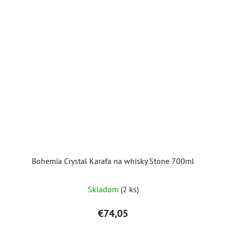
Bohemia Crystal Karafa na whisky Stone 700ml
Priemerné
Skladom
(2 ks)
hodnotenie
produktu
€74,05
je