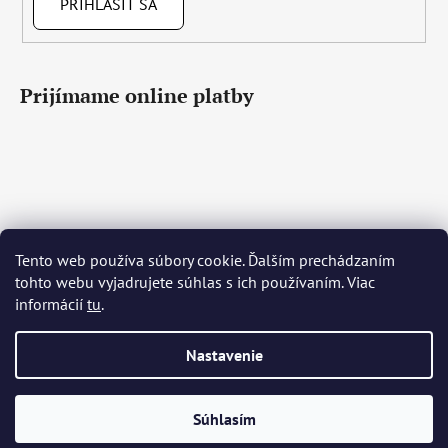
PRIHLÁSIŤ SA
Prijímame online platby
Tento web používa súbory cookie. Ďalším prechádzaním
Čeština
Slovenčina
English
Deutsch
Magyar
tohto webu vyjadrujete súhlas s ich používaním. Viac
Język polski
Română
Italiano
Español
Français
informácií
tu
.
Português
Български
Hrvatski
Slovenščina
Srpski
Nederlands
Українська
Ελληνικά
Svenska
Dansk
Nastavenie
Vytvoril Shoptet
Súhlasím
Copyright 2026
Bohemia Crystal Glass
. Všetky práva
vyhradené.