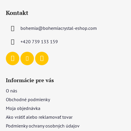
Z
á
Kontakt
p
ä
bohemia
@
bohemiacrystal-eshop.com
t
i
+420 739 133 159
e
Informácie pre vás
O nás
Obchodné podmienky
Moja objednávka
Ako vrátiť alebo reklamovať tovar
Podmienky ochrany osobných údajov