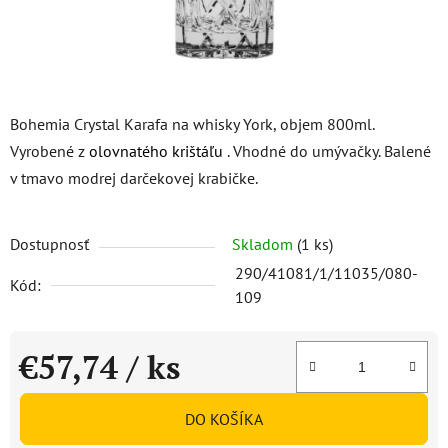
Bohemia Crystal Karafa na whisky York, objem 800ml.
Vyrobené z
olovnatého krištáľu
. Vhodné do umývačky. Balené
v tmavo modrej darčekovej krabičke.
Dostupnosť
Skladom
(1 ks)
290/41081/1/11035/080-
Kód:
109
€57,74
/ ks
Jednotková cena:
DO KOŠÍKA