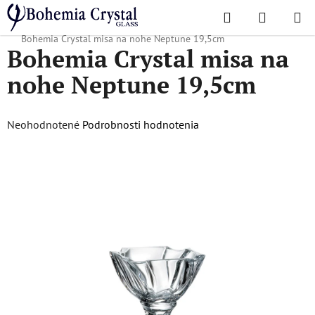
Prejsť
Hľadať
NÁKUP
na
Domov
/
Obľúbené kolekcie
/
Vianočná ponuka
/
Vánoční zboží
/
KOŠÍK
obsah
Bohemia Crystal misa na nohe Neptune 19,5cm
Bohemia Crystal misa na
nohe Neptune 19,5cm
Priemerné
Neohodnotené
Podrobnosti hodnotenia
hodnotenie
produktu
je
0,0
z
5
hviezdičiek.