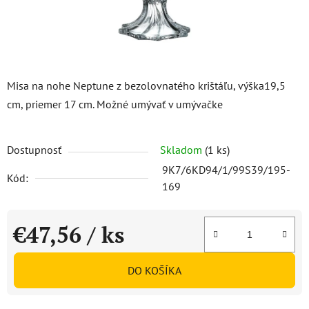
Misa na nohe Neptune z bezolovnatého krištáľu, výška19,5
cm, priemer 17 cm. Možné umývať v umývačke
Dostupnosť
Skladom
(1 ks)
9K7/6KD94/1/99S39/195-
Kód:
169
€47,56
/ ks
Jednotková cena:
DO KOŠÍKA