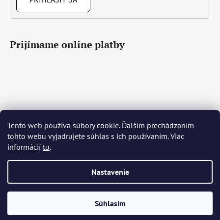
Prijímame online platby
Tento web používa súbory cookie. Ďalším prechádzaním
Čeština
Slovenčina
English
Deutsch
Magyar
tohto webu vyjadrujete súhlas s ich používaním. Viac
Język polski
Română
Italiano
Español
Français
informácií
tu
.
Português
Български
Hrvatski
Slovenščina
Srpski
Nederlands
Українська
Ελληνικά
Svenska
Dansk
Nastavenie
Vytvoril Shoptet
Súhlasím
Copyright 2026
Bohemia Crystal Glass
. Všetky práva
vyhradené.