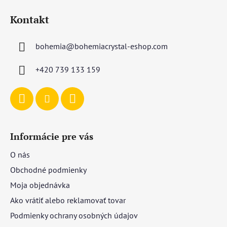
á
Kontakt
p
ä
bohemia
@
bohemiacrystal-eshop.com
t
i
+420 739 133 159
e
Informácie pre vás
O nás
Obchodné podmienky
Moja objednávka
Ako vrátiť alebo reklamovať tovar
Podmienky ochrany osobných údajov