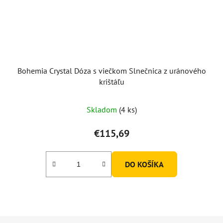
Bohemia Crystal Dóza s viečkom Slnečnica z uránového
krištáľu
Skladom
(4 ks)
€115,69
DO KOŠÍKA
Z