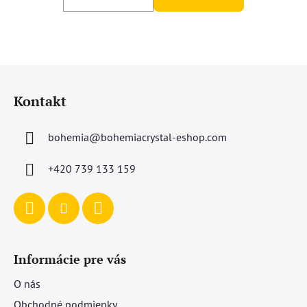
Z
á
Kontakt
p
ä
bohemia
@
bohemiacrystal-eshop.com
t
i
+420 739 133 159
e
Informácie pre vás
O nás
Obchodné podmienky