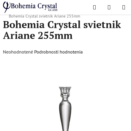
Prejsť
Hľadať
NÁKUP
na
Domov
/
Obľúbené kolekcie
/
Vianočná ponuka
/
Vánoční zboží
/
KOŠÍK
obsah
Bohemia Crystal svietnik Ariane 255mm
Bohemia Crystal svietnik
Ariane 255mm
Priemerné
Neohodnotené
Podrobnosti hodnotenia
hodnotenie
produktu
je
0,0
z
5
hviezdičiek.