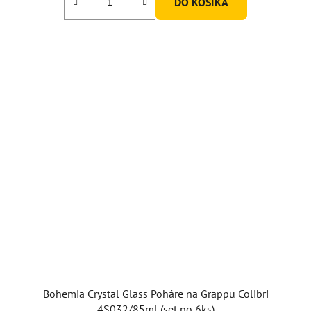
DO KOŠÍKA
Bohemia Crystal Glass Poháre na Grappu Colibri
4S032/85ml (set po 6ks)