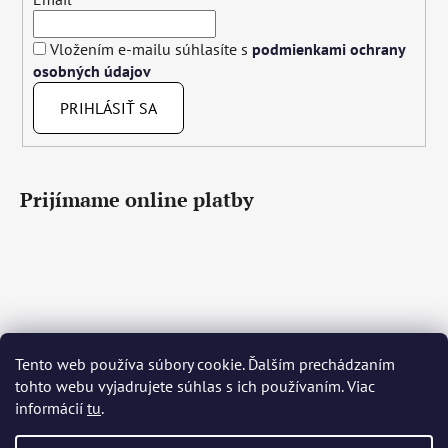
Vložením e-mailu súhlasíte s
podmienkami ochrany
osobných údajov
PRIHLÁSIŤ SA
Prijímame online platby
Tento web používa súbory cookie. Ďalším prechádzaním
Čeština
Slovenčina
English
Deutsch
Magyar
tohto webu vyjadrujete súhlas s ich používaním. Viac
Język polski
Română
Italiano
Español
Français
informácií
tu
.
Português
Български
Hrvatski
Slovenščina
Srpski
Nederlands
Українська
Ελληνικά
Svenska
Dansk