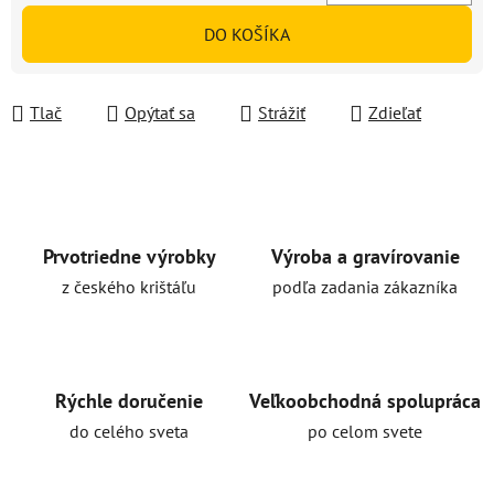
Jednotková cena:
DO KOŠÍKA
Tlač
Opýtať sa
Strážiť
Zdieľať
Prvotriedne výrobky
Výroba a gravírovanie
z českého krištáľu
podľa zadania zákazníka
Rýchle doručenie
Veľkoobchodná spolupráca
do celého sveta
po celom svete