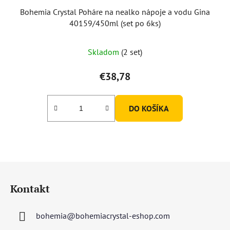
Bohemia Crystal Poháre na nealko nápoje a vodu Gina
40159/450ml (set po 6ks)
Skladom
(2 set)
€38,78
DO KOŠÍKA
Z
á
Kontakt
p
ä
bohemia
@
bohemiacrystal-eshop.com
t