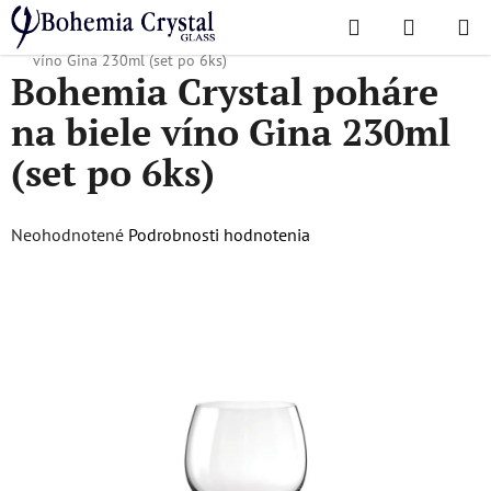
Prejsť
Hľadať
NÁKUP
na
Domov
/
Obľúbené kolekcie
/
Gina
/
Bohemia Crystal poháre na biele
KOŠÍK
obsah
víno Gina 230ml (set po 6ks)
Bohemia Crystal poháre
na biele víno Gina 230ml
(set po 6ks)
Priemerné
Neohodnotené
Podrobnosti hodnotenia
hodnotenie
produktu
je
0,0
z
5
hviezdičiek.