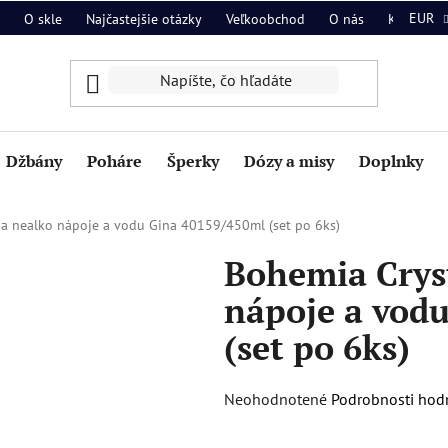
EUR
O skle
Najčastejšie otázky
Veľkoobchod
O nás
Kontakt
Džbány
Poháre
Šperky
Dózy a misy
Doplnky
na nealko nápoje a vodu Gina 40159/450ml (set po 6ks)
Bohemia Crys
nápoje a vod
(set po 6ks)
Priemerné
Neohodnotené
Podrobnosti hod
hodnotenie