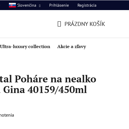
Prihlásenie
Registrácia
Slovenčina
PRÁZDNY KOŠÍK
NÁKUPNÝ
KOŠÍK
Ultra-luxury collection
Akcie a zľavy
tal Poháre na nealko
u Gina 40159/450ml
notenia