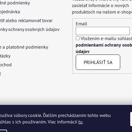
né podmienky
zasielať informácie o nových
bjednávka
produktoch na našom e-shop
tiť alebo reklamovať tovar
Email
nky ochrany osobných údajov
Vložením e-mailu súhlasí
podmienkami ochrany oso
e a platobné podmienky
údajov
tázky
PRIHLÁSIŤ SA
bchod
t
oužíva súbory cookie. Ďalším prechádzaním tohto webu
yar
Język polski
Română
Italiano
Español
Français
Portuguê
súhlas s ich používaním. Viac informácií
tu
.
Nederlands
Українська
Ελληνικά
Svenska
Dansk