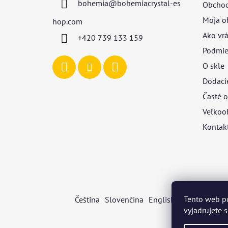
bohemia
@
bohemiacrystal-es
Obchod
t
i
Moja o
hop.com
e
Ako vrá
+420 739 133 159
Podmie
O skle
Dodaci
Časté o
Veľkoo
Kontak
Tento web p
Čeština
Slovenčina
English
Deutsch
Mag
vyjadrujete 