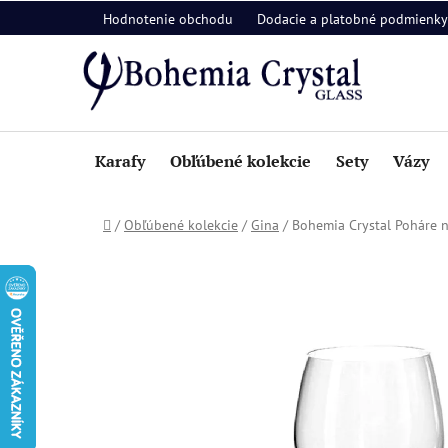
Prejsť
Hodnotenie obchodu
Dodacie a platobné podmienky
na
obsah
Karafy
Obľúbené kolekcie
Sety
Vázy
Domov
/
Obľúbené kolekcie
/
Gina
/
Bohemia Crystal Poháre 