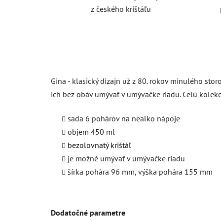
z českého krištáľu
Gina - klasický dizajn už z 80. rokov minulého sto
ich bez obáv umývať v umývačke riadu. Celú kolek
sada 6 pohárov na nealko nápoje
objem 450 ml
bezolovnatý krištáľ
je možné umývať v umývačke riadu
šírka pohára 96 mm, výška pohára 155 mm
Dodatočné parametre