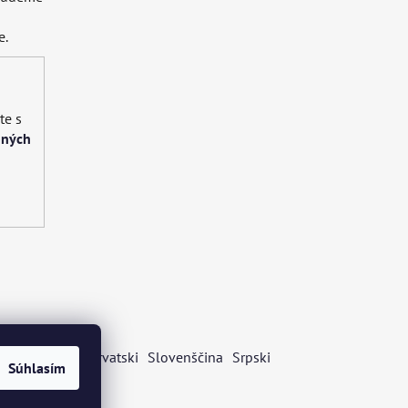
e.
te s
bných
s
Български
Hrvatski
Slovenščina
Srpski
Súhlasím