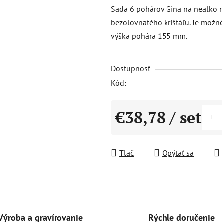
produktu
Sada 6 pohárov Gina na nealko n
je
bezolovnatého krištáľu. Je možn
0,0
výška pohára 155 mm.
z
5
Dostupnosť
hviezdičiek.
Kód:
€38,78
/ set
Jednotková cena:
Tlač
Opýtať sa
Rýchle doručenie
Výroba a gravírovanie