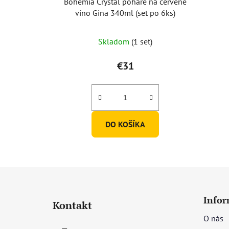
Bohemia Crystal poháre na červené
víno Gina 340ml (set po 6ks)
Skladom
(1 set)
€31
DO KOŠÍKA
Z
á
Infor
Kontakt
p
O nás
ä