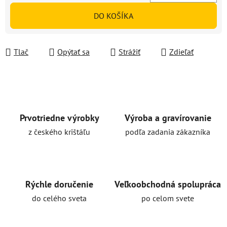
Jednotková cena:
DO KOŠÍKA
Tlač
Opýtať sa
Strážiť
Zdieľať
Prvotriedne výrobky
Výroba a gravírovanie
z českého krištáľu
podľa zadania zákazníka
Rýchle doručenie
Veľkoobchodná spolupráca
do celého sveta
po celom svete