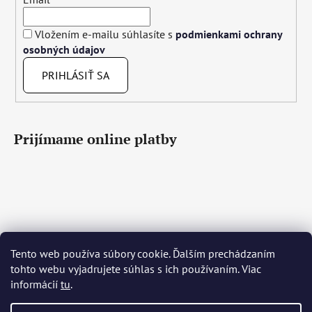
Vložením e-mailu súhlasíte s
podmienkami ochrany
osobných údajov
PRIHLÁSIŤ SA
Prijímame online platby
Tento web používa súbory cookie. Ďalším prechádzaním
Čeština
Slovenčina
English
Deutsch
Magyar
tohto webu vyjadrujete súhlas s ich používaním. Viac
Język polski
Română
Italiano
Español
Français
informácií
tu
.
Português
Български
Hrvatski
Slovenščina
Srpski
Nederlands
Українська
Ελληνικά
Svenska
Dansk