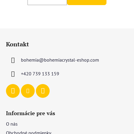
Z
á
Kontakt
p
ä
bohemia
@
bohemiacrystal-eshop.com
t
i
+420 739 133 159
e
Informácie pre vás
O nás
Obchodné podmienky