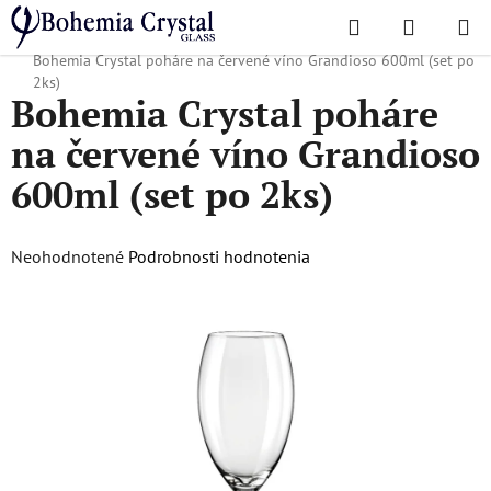
Prejsť
Hľadať
NÁKUP
na
Domov
/
Obľúbené kolekcie
/
Vianočná ponuka
/
Vánoční zboží
/
KOŠÍK
obsah
Bohemia Crystal poháre na červené víno Grandioso 600ml (set po
2ks)
Bohemia Crystal poháre
na červené víno Grandioso
600ml (set po 2ks)
Priemerné
Neohodnotené
Podrobnosti hodnotenia
hodnotenie
produktu
je
0,0
z
5
hviezdičiek.