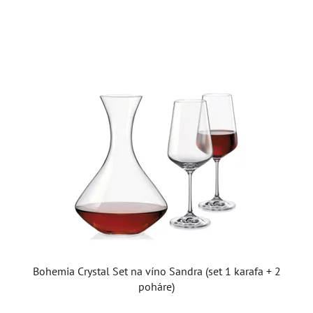
5
hviezdičiek.
Bohemia Crystal Set na víno Sandra (set 1 karafa + 2
poháre)