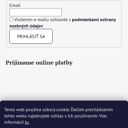
Email
Vložením e-mailu súhlasíte s
podmienkami ochrany
osobných údajov
PRIHLÁSIŤ SA
Prijímame online platby
Tento web používa súbory cookie. Ďalším prechádzaním
Čeština
Slovenčina
English
Deutsch
Magyar
tohto webu vyjadrujete súhlas s ich používaním. Viac
Język polski
Română
Italiano
Español
Français
informácií
tu
.
Português
Български
Hrvatski
Slovenščina
Srpski