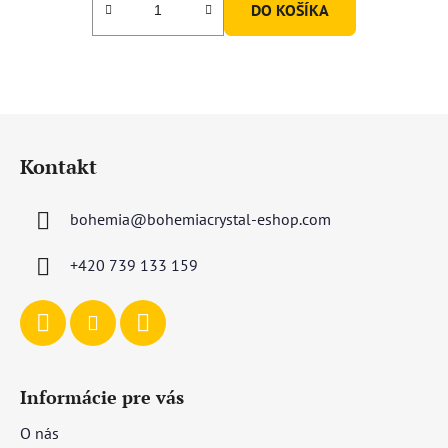
DO KOŠÍKA
Z
á
Kontakt
p
ä
bohemia
@
bohemiacrystal-eshop.com
t
i
+420 739 133 159
e
Informácie pre vás
O nás