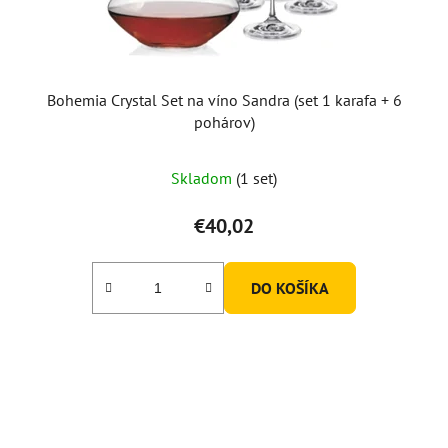
Bohemia Crystal Set na víno Sandra (set 1 karafa + 6
pohárov)
Priemerné
Skladom
(1 set)
hodnotenie
produktu
€40,02
je
5,0
DO KOŠÍKA
z
5
hviezdičiek.