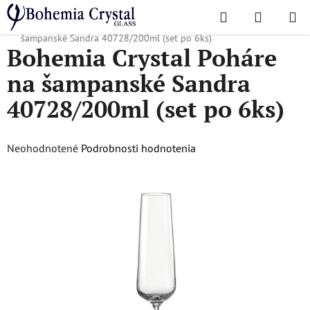
Prejsť
Hľadať
NÁKUP
na
Domov
/
Obľúbené kolekcie
/
Sandra
/
Bohemia Crystal Poháre na
KOŠÍK
obsah
šampanské Sandra 40728/200ml (set po 6ks)
Bohemia Crystal Poháre
na šampanské Sandra
40728/200ml (set po 6ks)
Priemerné
Neohodnotené
Podrobnosti hodnotenia
hodnotenie
produktu
je
0,0
z
5
hviezdičiek.