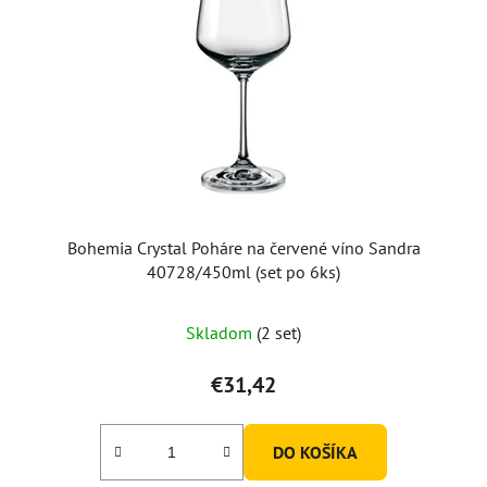
Bohemia Crystal Poháre na červené víno Sandra
40728/450ml (set po 6ks)
Priemerné
Skladom
(2 set)
hodnotenie
produktu
€31,42
je
5,0
DO KOŠÍKA
z