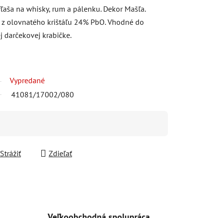
ľaša na whisky, rum a pálenku. Dekor Mašľa.
 z olovnatého krištáľu 24% PbO. Vhodné do
 darčekovej krabičke.
Vypredané
41081/17002/080
Strážiť
Zdieľať
Veľkoobchodná spolupráca