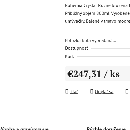
produktu
Bohemia Crystal Ručne brúsená f
je
Približný objem 800ml. Vyrobené
0,0
umývačky. Balené v tmavo modrej
z
5
hviezdičiek.
Položka bola vypredaná…
Dostupnosť
Kód:
€247,31
/ ks
Jednotková cena:
Tlač
Opýtať sa
Rýchle doručenie
Výroba a gravírovanie