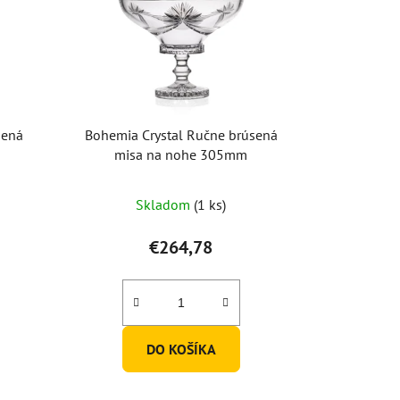
sená
Bohemia Crystal Ručne brúsená
misa na nohe 305mm
Priemerné
Skladom
(1 ks)
hodnotenie
produktu
€264,78
je
5,0
z
5
DO KOŠÍKA
hviezdičiek.