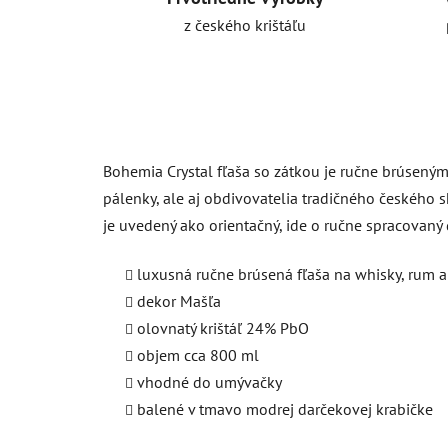
z českého krištáľu
Bohemia Crystal fľaša so zátkou je ručne brúseným
pálenky, ale aj obdivovatelia tradičného českého 
je uvedený ako orientačný, ide o ručne spracovaný 
luxusná ručne brúsená fľaša na whisky, rum 
dekor Mašľa
olovnatý krištáľ 24% PbO
objem cca 800 ml
vhodné do umývačky
balené v tmavo modrej darčekovej krabičke