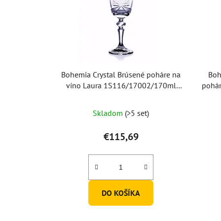
Bohemia Crystal Brúsené poháre na
Boh
víno Laura 1S116/17002/170ml
pohár
(set po 6 ks)
Priemerné
Skladom
(>5 set)
hodnotenie
produktu
€115,69
je
5,0
z
5
DO KOŠÍKA
hviezdičiek.