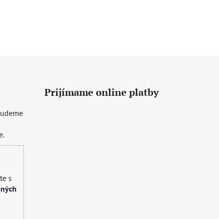
Prijímame online platby
 budeme
e.
te s
bných