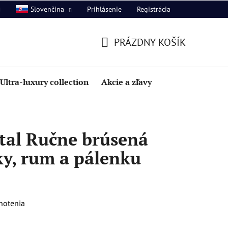
Prihlásenie
Registrácia
Slovenčina
PRÁZDNY KOŠÍK
NÁKUPNÝ
KOŠÍK
Ultra-luxury collection
Akcie a zľavy
tal Ručne brúsená
ky, rum a pálenku
notenia