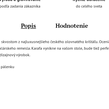
do celého sveta
podľa zadania zákazníka
Popis
Hodnotenie
 skvostom z najluxusnejšieho českého olovnatého krištáľu. Ocenia 
sklárskeho remesla. Karafa vynikne na vašom stole, bude tiež per
dizajnový výrobok.
a pálenku