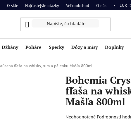
EUR
O skle
Najčastejšie otázky
Veľkoobchod
O nás
Kontakt
Džbány
Poháre
Šperky
Dózy a misy
Doplnky
rúsená fľaša na whisky, rum a pálenku Mašľa 800ml
Bohemia Crys
fľaša na whis
Mašľa 800ml
Priemerné
Neohodnotené
Podrobnosti hod
hodnotenie