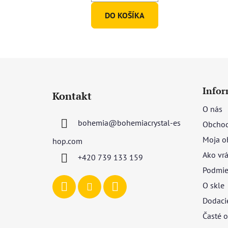
DO KOŠÍKA
Z
á
Infor
Kontakt
p
O nás
ä
bohemia
@
bohemiacrystal-es
Obchod
t
i
Moja o
hop.com
e
Ako vrá
+420 739 133 159
Podmie
O skle
Dodaci
Časté o