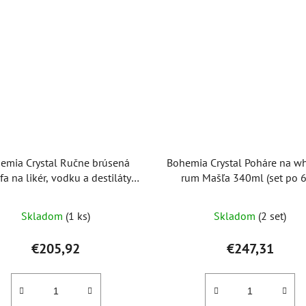
emia Crystal Ručne brúsená
Bohemia Crystal Poháre na wh
fa na likér, vodku a destiláty
rum Mašľa 340ml (set po 6
Mašľa 500ml
Skladom
(1 ks)
Skladom
(2 set)
€205,92
€247,31