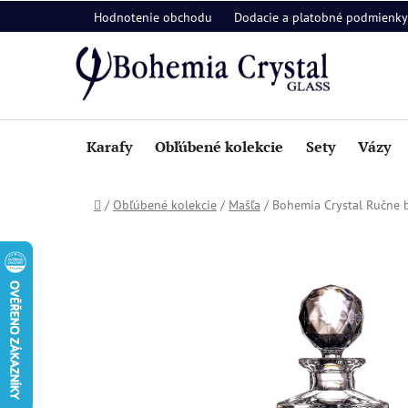
Prejsť
Hodnotenie obchodu
Dodacie a platobné podmienky
na
obsah
Karafy
Obľúbené kolekcie
Sety
Vázy
Domov
/
Obľúbené kolekcie
/
Mašľa
/
Bohemia Crystal Ručne b