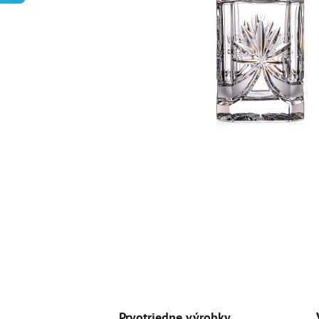
Prvotriedne výrobky