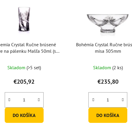
emia Crystal Ručne brúsené
Bohémia Crystal Ručne brú
e na pálenku Mašľa 50ml (set
misa 305mm
po 6ks)
Skladom
(>5 set)
Skladom
(2 ks)
€205,92
€235,80
DO KOŠÍKA
DO KOŠÍKA