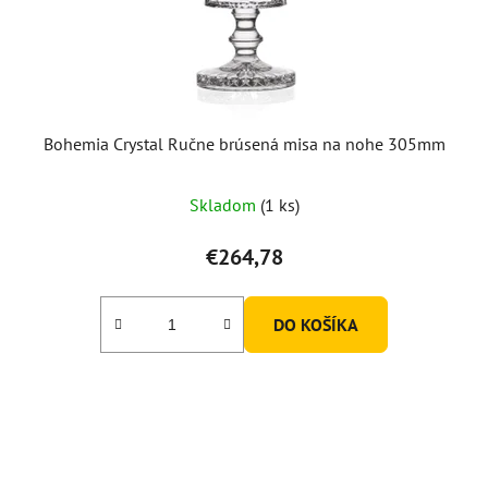
Bohemia Crystal Ručne brúsená misa na nohe 305mm
Priemerné
Skladom
(1 ks)
hodnotenie
produktu
€264,78
je
5,0
DO KOŠÍKA
z
5
hviezdičiek.