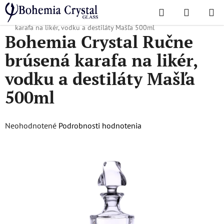
Prejsť
Hľadať
NÁKUP
na
Domov
/
Obľúbené kolekcie
/
Mašľa
/
Bohemia Crystal Ručne brúsená
KOŠÍK
obsah
karafa na likér, vodku a destiláty Mašľa 500ml
Bohemia Crystal Ručne
brúsená karafa na likér,
vodku a destiláty Mašľa
500ml
Priemerné
Neohodnotené
Podrobnosti hodnotenia
hodnotenie
produktu
je
0,0
z
5
hviezdičiek.