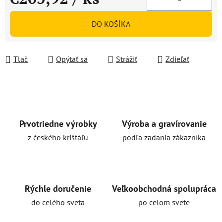
Jednotková cena:
DO KOŠÍKA
Tlač
Opýtať sa
Strážiť
Zdieľať
Prvotriedne výrobky
Výroba a gravírovanie
z českého krištáľu
podľa zadania zákazníka
Rýchle doručenie
Veľkoobchodná spolupráca
do celého sveta
po celom svete