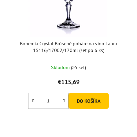
Bohemia Crystal Brúsené poháre na víno Laura
1S116/17002/170ml (set po 6 ks)
Priemerné
Skladom
(>5 set)
hodnotenie
produktu
€115,69
je
5,0
DO KOŠÍKA
z
5
hviezdičiek.