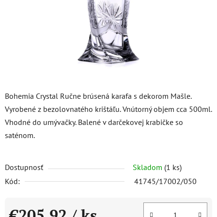
Bohemia Crystal Ručne brúsená karafa s dekorom Mašle.
Vyrobené z bezolovnatého krištáľu. Vnútorný objem cca 500ml.
Vhodné do umývačky. Balené v darčekovej krabičke so
saténom.
Dostupnosť
Skladom
(1 ks)
Kód:
41745/17002/050
€205,92
/ ks