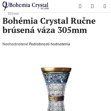
Prejsť
Hľadať
NÁKUP
na
Domov
/
Ultra-luxury collection
/
Bohémia Crystal Ručne brúsená váza
KOŠÍK
obsah
305mm
Bohémia Crystal Ručne
brúsená váza 305mm
Priemerné
Neohodnotené
Podrobnosti hodnotenia
hodnotenie
produktu
je
0,0
z
5
hviezdičiek.