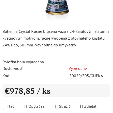
Bohemia Crystal Ručne brúsená váza s 24-karátovým zlatom a
kvetinovým motívom, ručne vyrobená z olovnatého krištáľu
24% Pbo, 305mm. Nevhodné do umývačky.
Položka bola vypredaná…
Dostupnosť
Vypredané
Kód:
80029/305/GHPKA
€978,85
/ ks
Jednotková cena:
Tlač
Opýtať sa
Strážiť
Zdieľať