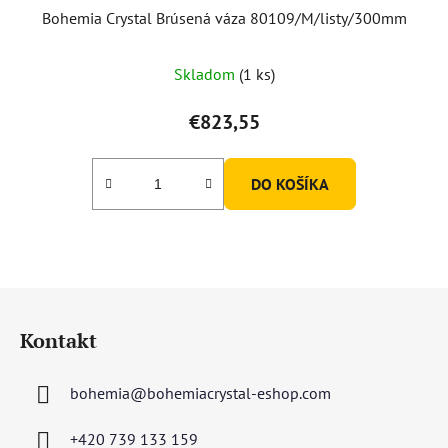
Bohemia Crystal Brúsená váza 80109/M/listy/300mm
Skladom
(1 ks)
€823,55
DO KOŠÍKA
Z
á
Kontakt
p
ä
bohemia
@
bohemiacrystal-eshop.com
t
i
+420 739 133 159