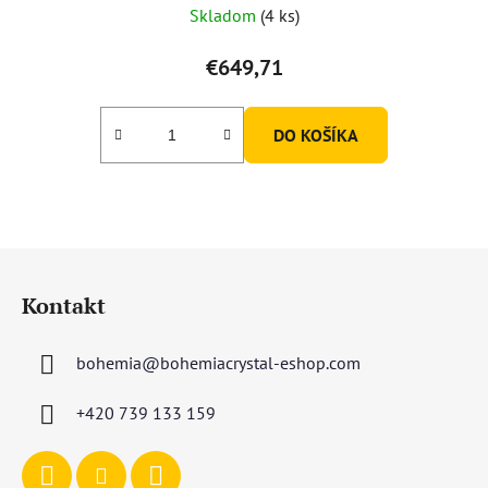
Skladom
(4 ks)
€649,71
DO KOŠÍKA
Z
á
Kontakt
p
ä
bohemia
@
bohemiacrystal-eshop.com
t
i
+420 739 133 159
e