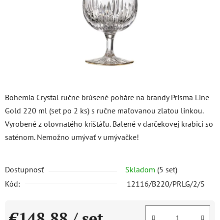
Bohemia Crystal ručne brúsené poháre na brandy Prisma Line
Gold 220 ml (set po 2 ks) s ručne maľovanou zlatou linkou.
Vyrobené z olovnatého krištáľu. Balené v darčekovej krabici so
saténom. Nemožno umývať v umývačke!
Dostupnosť
Skladom
(5 set)
Kód:
12116/B220/PRLG/2/S
€148,88
/ set