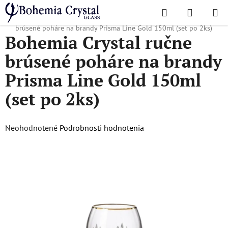
Prejsť
Hľadať
NÁKUP
na
Domov
/
Obľúbené kolekcie
/
Prisma line gold
/
Bohemia Crystal ručne
KOŠÍK
obsah
brúsené poháre na brandy Prisma Line Gold 150ml (set po 2ks)
Bohemia Crystal ručne
brúsené poháre na brandy
Prisma Line Gold 150ml
(set po 2ks)
Priemerné
Neohodnotené
Podrobnosti hodnotenia
hodnotenie
produktu
je
0,0
z
5
hviezdičiek.