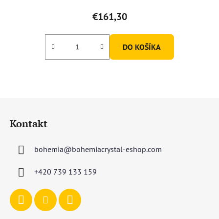
€161,30
DO KOŠÍKA
Z
á
Kontakt
p
ä
bohemia
@
bohemiacrystal-eshop.com
t
i
+420 739 133 159
e