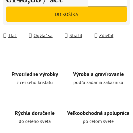
Jednotková cena:
DO KOŠÍKA
Tlač
Opýtať sa
Strážiť
Zdieľať
Prvotriedne výrobky
Výroba a gravírovanie
z českého krištáľu
podľa zadania zákazníka
Rýchle doručenie
Veľkoobchodná spolupráca
do celého sveta
po celom svete